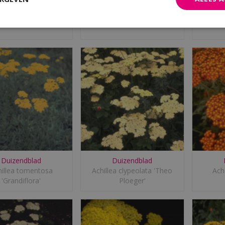
Duizendblad
Duizendblad
chillea x lewisii
Achillea grandifolia
Achill
Duizendblad
Duizendblad
hillea tomentosa
Achillea clypeolata 'Theo
Achi
'Grandiflora'
Ploeger'