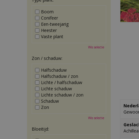
Boom
Conifeer
Een-tweejarig
Heester
Vaste plant
Wis selectie
Zon / schaduw:
Halfschaduw
Halfschaduw / zon
Lichte / halfschaduw
Lichte schaduw
Lichte schaduw / zon
Schaduw
Nederl
Zon
Gewoon
Wis selectie
Geslac
Bloeitijd:
Achillea