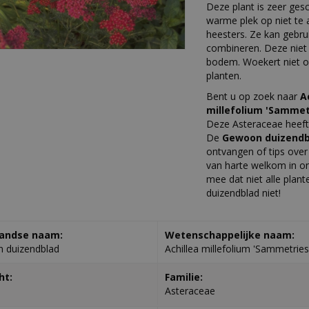
Deze plant is zeer gesc
warme plek op niet te
heesters. Ze kan gebru
combineren. Deze niet
bodem. Woekert niet o
planten.
Bent u op zoek naar
A
millefolium 'Sammet
Deze Asteraceae heeft
De
Gewoon duizend
ontvangen of tips ove
van harte welkom in on
mee dat niet alle plan
duizendblad niet!
andse naam:
Wetenschappelijke naam:
 duizendblad
Achillea millefolium 'Sammetries
ht:
Familie:
Asteraceae