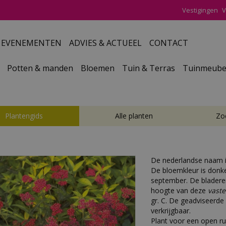
Vestigingen
V
EVENEMENTEN
ADVIES & ACTUEEL
CONTACT
Potten & manden
Bloemen
Tuin & Terras
Tuinmeube
Plantengids
Alle planten
Zo
De nederlandse naam 
De bloemkleur is donker
september. De bladere
hoogte van deze
vaste
gr. C. De geadviseerde 
verkrijgbaar.
Plant voor een open ru