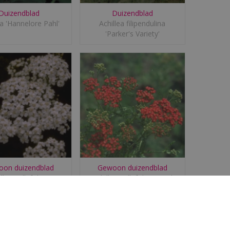
Duizendblad
Duizendblad
ea 'Hannelore Pahl'
Achillea filipendulina
'Parker's Variety'
on duizendblad
Gewoon duizendblad
llea millefolium
Achillea millefolium 'Red
'Schneetaler'
Beauty'