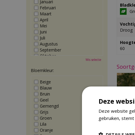
Januari
Bladkl
Februari
Gr
Maart
April
Vochti
Mei
Droog
Juni
Juli
Hoogte
Augustus
60
September
Oktober
Wis selectie
November
Soortg
December
Bloemkleur:
Beige
Blauw
Bruin
Geel
Deze websi
Gemengd
Deze website geb
Grijs
Groen
gebruiken, stemt
Lila
Oranje
DETAILS WE