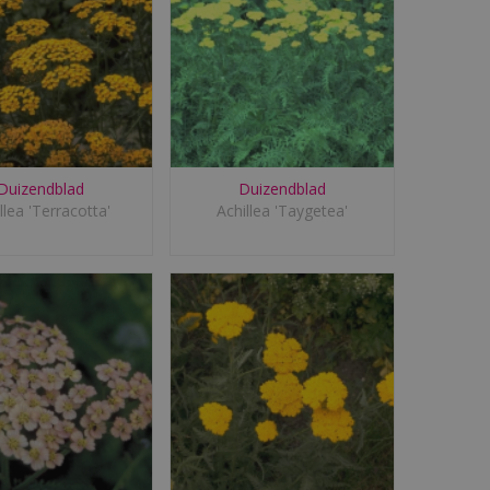
Duizendblad
Duizendblad
llea 'Terracotta'
Achillea 'Taygetea'