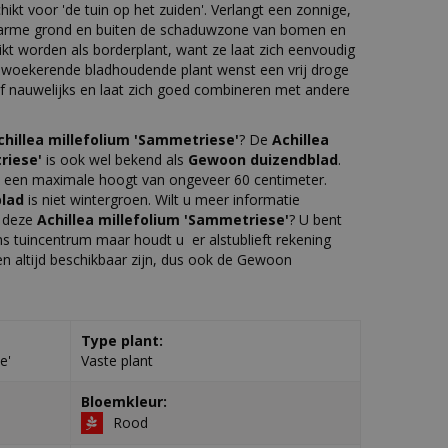
hikt voor 'de tuin op het zuiden'. Verlangt een zonnige,
 arme grond en buiten de schaduwzone van bomen en
ikt worden als borderplant, want ze laat zich eenvoudig
 woekerende bladhoudende plant wenst een vrij droge
f nauwelijks en laat zich goed combineren met andere
chillea millefolium 'Sammetriese'
? De
Achillea
riese'
is ook wel bekend als
Gewoon duizendblad
.
 een maximale hoogt van ongeveer 60 centimeter.
blad
is niet wintergroen. Wilt u meer informatie
r deze
Achillea millefolium 'Sammetriese'
? U bent
s tuincentrum maar houdt u er alstublieft rekening
ten altijd beschikbaar zijn, dus ook de Gewoon
Type plant:
e'
Vaste plant
Bloemkleur:
Rood