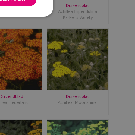
Duizendblad
Duizendblad
ea 'Hannelore Pahl'
Achillea filipendulina
'Parker's Variety'
Duizendblad
Duizendblad
llea 'Feuerland'
Achillea 'Moonshine'