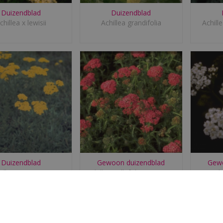
Duizendblad
Duizendblad
chillea x lewisii
Achillea grandifolia
Achill
Duizendblad
Gewoon duizendblad
Gewo
hillea tomentosa
Achillea millefolium 'Lisette'
Achi
'Grandiflora'