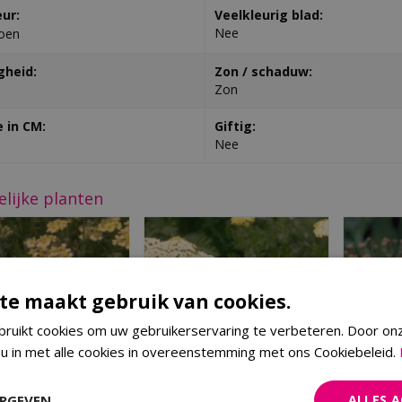
eur:
Veelkleurig blad:
Nee
oen
gheid:
Zon / schaduw:
Zon
 in CM:
Giftig:
Nee
elijke planten
te maakt gebruik van cookies.
ruikt cookies om uw gebruikerservaring te verbeteren. Door on
 u in met alle cookies in overeenstemming met ons Cookiebeleid.
ERGEVEN
ALLES 