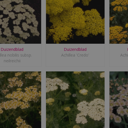
Duizendblad
Duizendblad
llea nobilis subsp.
Achillea 'Credo'
Achi
neilreichii