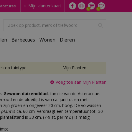
Mijn klantenkaart
acatures
len
Barbecues
Wonen
Dieren
ek op tuintype
Mijn Planten
Voeg toe aan Mijn Planten
is
Gewoon duizendblad
, familie van de Asteraceae.
rood en de bloeitijd is van ca. juni tot en met
n zijn groen en ongeveer 20 cm. hoog. De volwassen
 plant
is ca. 60 cm. Verdraagt een temperatuur tot -30
plantafstand is 33 cm. (7-9 st. per m2.) Is matig
imte.