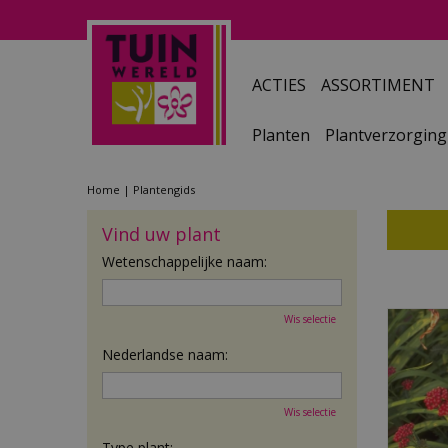
Ga
naar
content
ACTIES
ASSORTIMENT
Planten
Plantverzorging
Home
Plantengids
Vind uw plant
Wetenschappelijke naam:
Wis selectie
Nederlandse naam:
Wis selectie
Type plant: