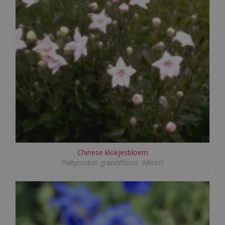
Chinese klokjesbloem
Platycodon grandiflorus 'Album'