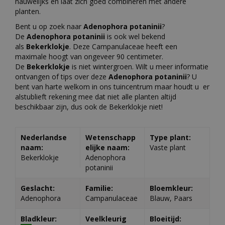
nauwelijks en laat zich goed combineren met andere
planten.
Bent u op zoek naar
Adenophora potaninii
?
De
Adenophora potaninii
is ook wel bekend
als
Bekerklokje
. Deze Campanulaceae heeft een
maximale hoogt van ongeveer 90 centimeter.
De
Bekerklokje
is niet wintergroen. Wilt u meer informatie
ontvangen of tips over deze
Adenophora potaninii
? U
bent van harte welkom in ons tuincentrum maar houdt u er
alstublieft rekening mee dat niet alle planten altijd
beschikbaar zijn, dus ook de Bekerklokje niet!
Nederlandse
Wetenschapp
Type plant:
naam:
elijke naam:
Vaste plant
Bekerklokje
Adenophora
potaninii
Geslacht:
Familie:
Bloemkleur:
Adenophora
Campanulaceae
Blauw, Paars
Bladkleur:
Veelkleurig
Bloeitijd: