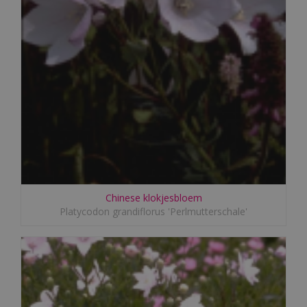
Chinese klokjesbloem
Platycodon grandiflorus 'Perlmutterschale'