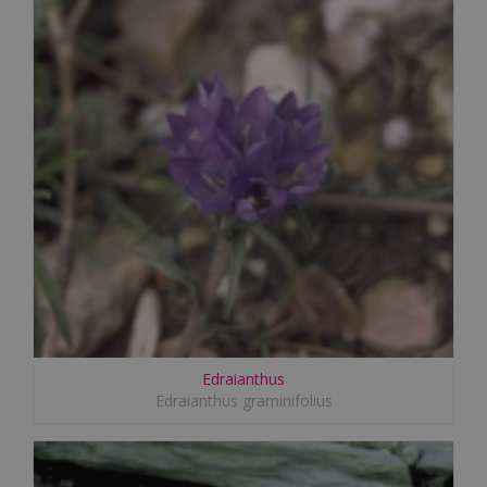
Edraianthus
Edraianthus graminifolius