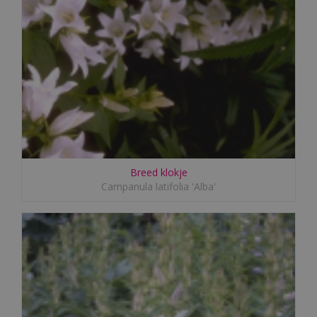
Breed klokje
Campanula latifolia 'Alba'