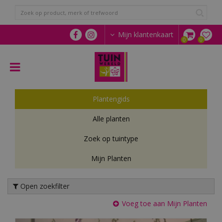
G
a
n
a
Mijn klantenkaart
a
r
c
o
n
t
Plantengids
e
n
Alle planten
t
Zoek op tuintype
Mijn Planten
Open zoekfilter
Voeg toe aan Mijn Planten