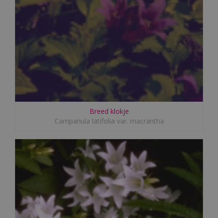
Breed klokje
Campanula latifolia var. macrantha