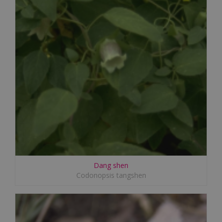
Dang shen
Codonopsis tangshen