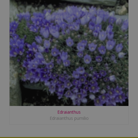
Edraianthus
Edraianthus pumilio