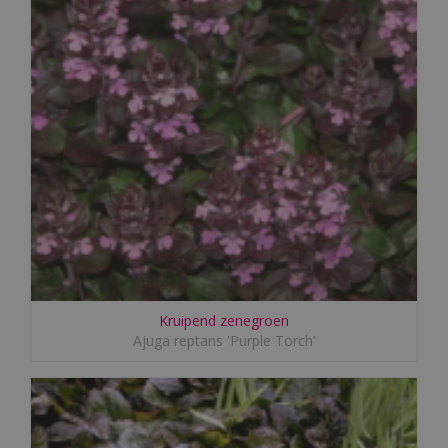
Kruipend zenegroen
Ajuga reptans 'Purple Torch'