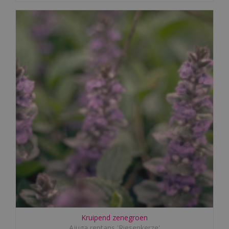
Kruipend zenegroen
Ajuga reptans 'Riesenkerze'