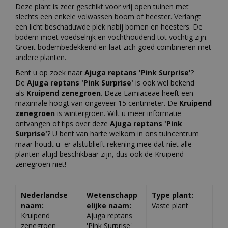
Deze plant is zeer geschikt voor vrij open tuinen met
slechts een enkele volwassen boom of heester. Verlangt
een licht beschaduwde plek nabij bomen en heesters. De
bodem moet voedselrijk en vochthoudend tot vochtig zijn.
Groeit bodembedekkend en laat zich goed combineren met
andere planten.
Bent u op zoek naar
Ajuga reptans 'Pink Surprise'
?
De
Ajuga reptans 'Pink Surprise'
is ook wel bekend
als
Kruipend zenegroen
. Deze Lamiaceae heeft een
maximale hoogt van ongeveer 15 centimeter. De
Kruipend
zenegroen
is wintergroen. Wilt u meer informatie
ontvangen of tips over deze
Ajuga reptans 'Pink
Surprise'
? U bent van harte welkom in ons tuincentrum
maar houdt u er alstublieft rekening mee dat niet alle
planten altijd beschikbaar zijn, dus ook de Kruipend
zenegroen niet!
Nederlandse
Wetenschapp
Type plant:
naam:
elijke naam:
Vaste plant
Kruipend
Ajuga reptans
zenegroen
'Pink Surprise'