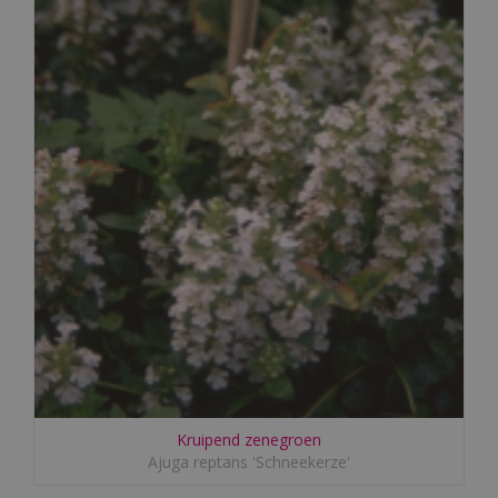
Kruipend zenegroen
Ajuga reptans 'Schneekerze'