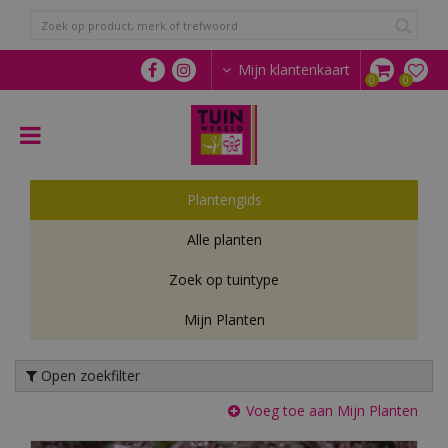
G
a
n
a
Mijn klantenkaart
a
r
c
o
n
t
Plantengids
e
n
Alle planten
t
Zoek op tuintype
Mijn Planten
Open zoekfilter
Voeg toe aan Mijn Planten