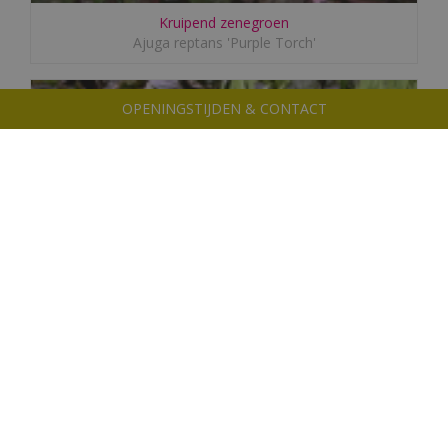
Kruipend zenegroen
Ajuga reptans 'Purple Torch'
OPENINGSTIJDEN & CONTACT