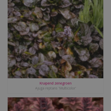
Kruipend zenegroen
Ajuga reptans 'Multicolor'