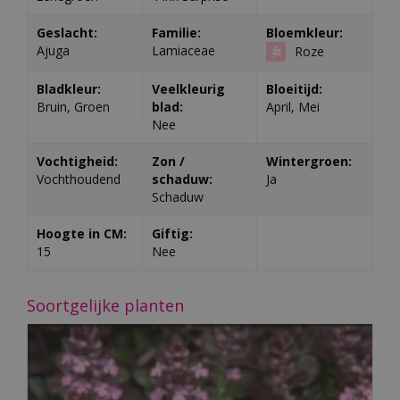
Geslacht:
Familie:
Bloemkleur:
Ajuga
Lamiaceae
Roze
Bladkleur:
Veelkleurig
Bloeitijd:
Bruin, Groen
blad:
April, Mei
Nee
Vochtigheid:
Zon /
Wintergroen:
Vochthoudend
schaduw:
Ja
Schaduw
Hoogte in CM:
Giftig:
15
Nee
Soortgelijke planten