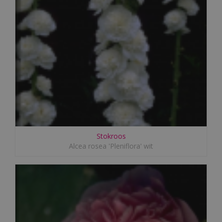
Stokroos
Alcea rosea 'Pleniflora' wit