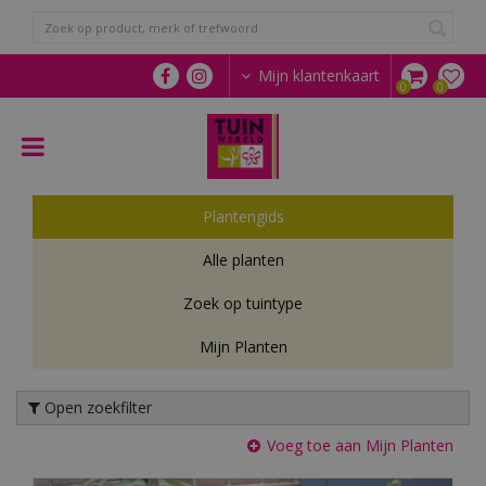
G
a
n
a
Mijn klantenkaart
a
r
c
o
n
t
Plantengids
e
n
Alle planten
t
Zoek op tuintype
Mijn Planten
Open zoekfilter
Voeg toe aan Mijn Planten