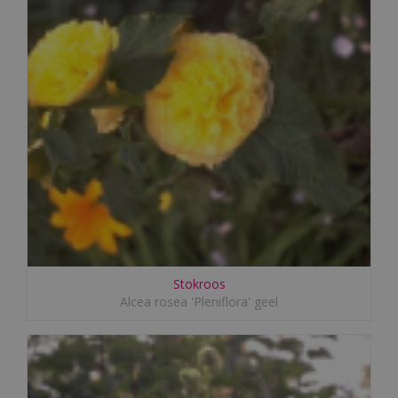
Stokroos
Alcea rosea 'Pleniflora' geel