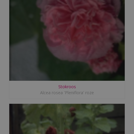
Stokroos
Alcea rosea 'Pleniflora' roze