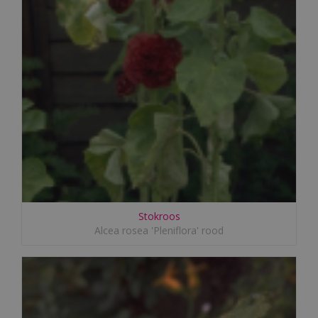
Stokroos
Alcea rosea 'Pleniflora' rood