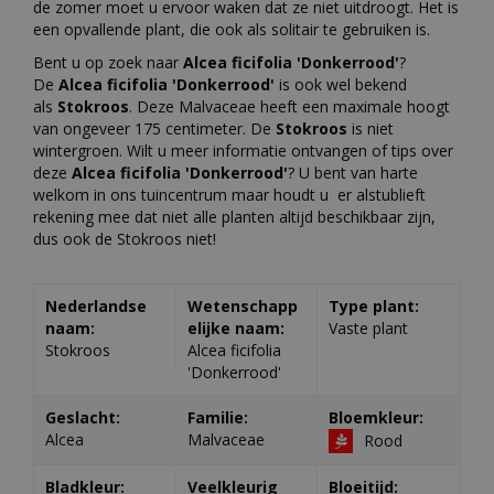
de zomer moet u ervoor waken dat ze niet uitdroogt. Het is
een opvallende plant, die ook als solitair te gebruiken is.
Bent u op zoek naar
Alcea ficifolia 'Donkerrood'
?
De
Alcea ficifolia 'Donkerrood'
is ook wel bekend
als
Stokroos
. Deze Malvaceae heeft een maximale hoogt
van ongeveer 175 centimeter. De
Stokroos
is niet
wintergroen. Wilt u meer informatie ontvangen of tips over
deze
Alcea ficifolia 'Donkerrood'
? U bent van harte
welkom in ons tuincentrum maar houdt u er alstublieft
rekening mee dat niet alle planten altijd beschikbaar zijn,
dus ook de Stokroos niet!
Nederlandse
Wetenschapp
Type plant:
naam:
elijke naam:
Vaste plant
Stokroos
Alcea ficifolia
'Donkerrood'
Geslacht:
Familie:
Bloemkleur:
Alcea
Malvaceae
Rood
Bladkleur:
Veelkleurig
Bloeitijd: