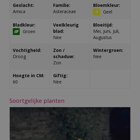
Geslacht:
Familie:
Bloemkleur:
Arnica
Asteraceae
Geel
Bladkleur:
Veelkleurig
Bloeitijd:
blad:
Mei, Juni, Juli,
Groen
Nee
Augustus
Vochtigheid:
Zon /
Wintergroen:
Droog
schaduw:
Nee
Zon
Hoogte in CM:
Giftig:
60
Nee
Soortgelijke planten