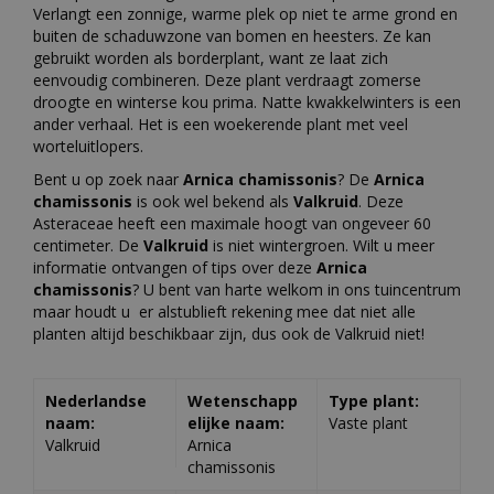
Verlangt een zonnige, warme plek op niet te arme grond en
buiten de schaduwzone van bomen en heesters. Ze kan
gebruikt worden als borderplant, want ze laat zich
eenvoudig combineren. Deze plant verdraagt zomerse
droogte en winterse kou prima. Natte kwakkelwinters is een
ander verhaal. Het is een woekerende plant met veel
worteluitlopers.
Bent u op zoek naar
Arnica chamissonis
? De
Arnica
chamissonis
is ook wel bekend als
Valkruid
. Deze
Asteraceae heeft een maximale hoogt van ongeveer 60
centimeter. De
Valkruid
is niet wintergroen. Wilt u meer
informatie ontvangen of tips over deze
Arnica
chamissonis
? U bent van harte welkom in ons tuincentrum
maar houdt u er alstublieft rekening mee dat niet alle
planten altijd beschikbaar zijn, dus ook de Valkruid niet!
Nederlandse
Wetenschapp
Type plant:
naam:
elijke naam:
Vaste plant
Valkruid
Arnica
chamissonis