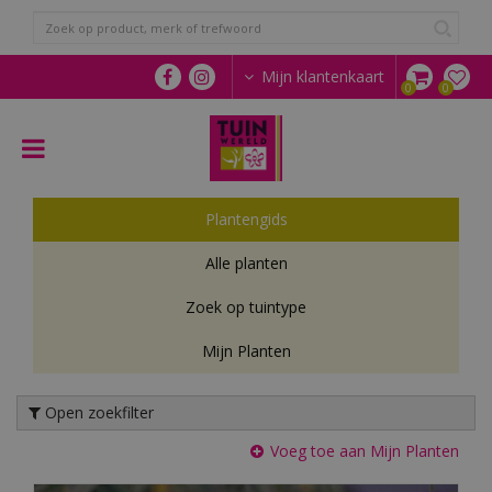
G
a
n
a
Mijn klantenkaart
a
r
c
o
n
t
Plantengids
e
n
Alle planten
t
Zoek op tuintype
Mijn Planten
Open zoekfilter
Voeg toe aan Mijn Planten