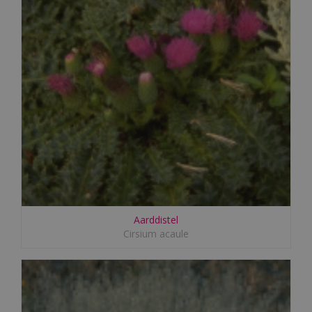
Aarddistel
Cirsium acaule