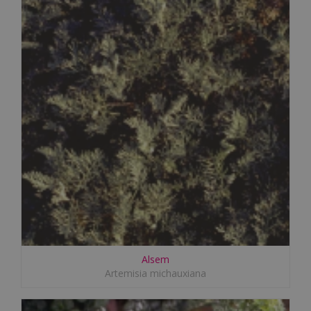
Alsem
Artemisia michauxiana