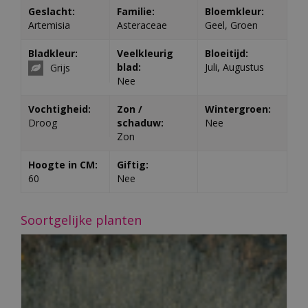
Geslacht:
Familie:
Bloemkleur:
Artemisia
Asteraceae
Geel, Groen
Bladkleur:
Veelkleurig
Bloeitijd:
blad:
Juli, Augustus
Grijs
Nee
Vochtigheid:
Zon /
Wintergroen:
Droog
schaduw:
Nee
Zon
Hoogte in CM:
Giftig:
60
Nee
Soortgelijke planten