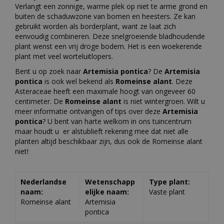
Verlangt een zonnige, warme plek op niet te arme grond en
buiten de schaduwzone van bomen en heesters. Ze kan
gebruikt worden als borderplant, want ze laat zich
eenvoudig combineren. Deze snelgroeiende bladhoudende
plant wenst een vrij droge bodem. Het is een woekerende
plant met veel worteluitlopers.
Bent u op zoek naar
Artemisia pontica
? De
Artemisia
pontica
is ook wel bekend als
Romeinse alant
. Deze
Asteraceae heeft een maximale hoogt van ongeveer 60
centimeter. De
Romeinse alant
is niet wintergroen. Wilt u
meer informatie ontvangen of tips over deze
Artemisia
pontica
? U bent van harte welkom in ons tuincentrum
maar houdt u er alstublieft rekening mee dat niet alle
planten altijd beschikbaar zijn, dus ook de Romeinse alant
niet!
Nederlandse
Wetenschapp
Type plant:
naam:
elijke naam:
Vaste plant
Romeinse alant
Artemisia
pontica