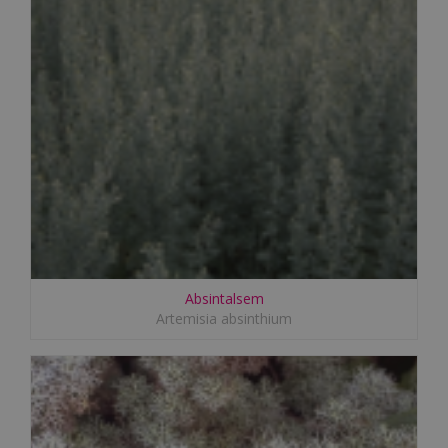
Absintalsem
Artemisia absinthium