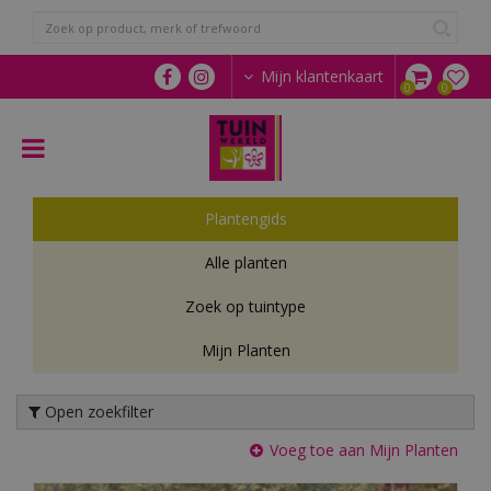
G
a
n
a
Mijn klantenkaart
a
r
c
o
n
t
Plantengids
e
n
Alle planten
t
Zoek op tuintype
Mijn Planten
Open zoekfilter
Voeg toe aan Mijn Planten