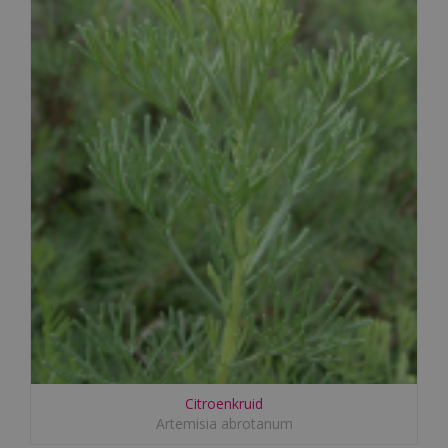
Citroenkruid
Artemisia abrotanum