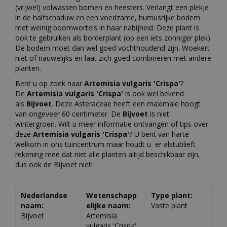
(vrijwel) volwassen bomen en heesters. Verlangt een plekje
in de halfschaduw en een voedzame, humusrijke bodem
met weinig boomwortels in haar nabijheid. Deze plant is
ook te gebruiken als borderplant (op een iets zonniger plek).
De bodem moet dan wel goed vochthoudend zijn. Woekert
niet of nauwelijks en laat zich goed combineren met andere
planten.
Bent u op zoek naar
Artemisia vulgaris 'Crispa'
?
De
Artemisia vulgaris 'Crispa'
is ook wel bekend
als
Bijvoet
. Deze Asteraceae heeft een maximale hoogt
van ongeveer 60 centimeter. De
Bijvoet
is niet
wintergroen. Wilt u meer informatie ontvangen of tips over
deze
Artemisia vulgaris 'Crispa'
? U bent van harte
welkom in ons tuincentrum maar houdt u er alstublieft
rekening mee dat niet alle planten altijd beschikbaar zijn,
dus ook de Bijvoet niet!
Nederlandse
Wetenschapp
Type plant:
naam:
elijke naam:
Vaste plant
Bijvoet
Artemisia
vulgaris 'Crispa'