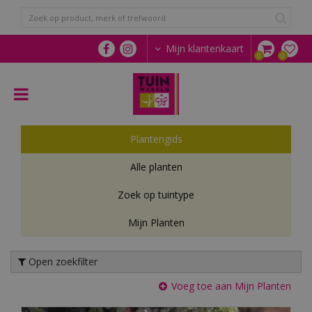
G
a
n
a
Mijn klantenkaart
a
r
c
o
n
t
Plantengids
e
n
Alle planten
t
Zoek op tuintype
Mijn Planten
Open zoekfilter
Voeg toe aan Mijn Planten