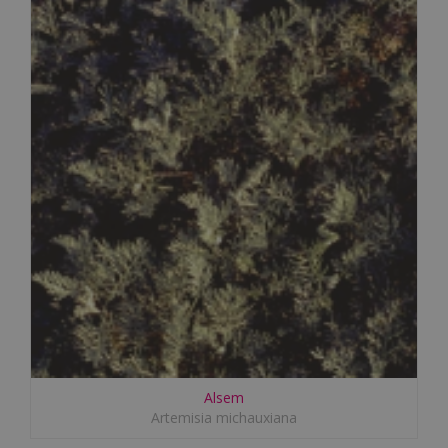
Alsem
Artemisia michauxiana