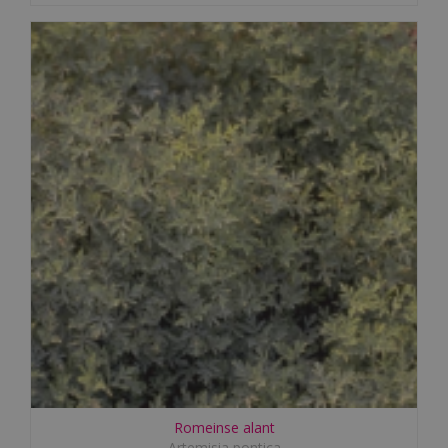
Romeinse alant
Artemisia pontica