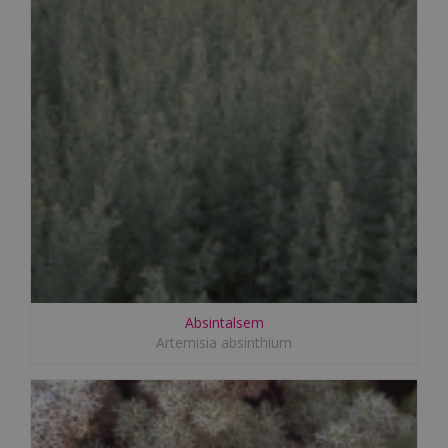
Absintalsem
Artemisia absinthium