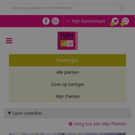
G
a
n
a
Mijn klantenkaart
a
r
c
o
n
t
Plantengids
e
n
Alle planten
t
Zoek op tuintype
Mijn Planten
Open zoekfilter
Voeg toe aan Mijn Planten