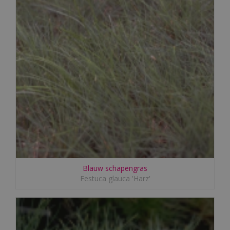
Blauw schapengras
Festuca glauca 'Harz'