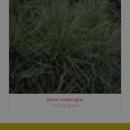
Blauw schapengras
Festuca glauca