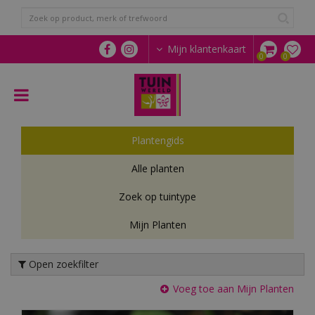
G
a
n
a
Mijn klantenkaart
a
r
c
o
n
t
Plantengids
e
n
Alle planten
t
Zoek op tuintype
Mijn Planten
Open zoekfilter
Voeg toe aan Mijn Planten