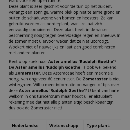
Plant voor een open ruimte.
Deze plant is zeer geschikt voor 'de tuin op het zuiden'.
Verlangt een zonnige, warme plek op niet te arme grond en
buiten de schaduwzone van bomen en heesters. Ze kan
gebruikt worden als borderplant, want ze laat zich
eenvoudig combineren. Deze plant heeft in de winter
bescherming nodig tegen overvloedige regen en sneeuw. In
de zomer moet u ervoor waken dat ze niet uitdroogt.
Woekert niet of nauwelijks en laat zich goed combineren
met andere planten.
Bent u op zoek naar
Aster amellus 'Rudolph Goethe'
?
De
Aster amellus 'Rudolph Goethe'
is ook wel bekend
als
Zomeraster
. Deze Asteraceae heeft een maximale
hoogt van ongeveer 60 centimeter. De
Zomeraster
is niet
wintergroen. Wilt u meer informatie ontvangen of tips over
deze
Aster amellus 'Rudolph Goethe'
? U bent van harte
welkom in ons tuincentrum maar houdt u er alstublieft
rekening mee dat niet alle planten altijd beschikbaar zijn,
dus ook de Zomeraster niet!
Nederlandse
Wetenschapp
Type plant: