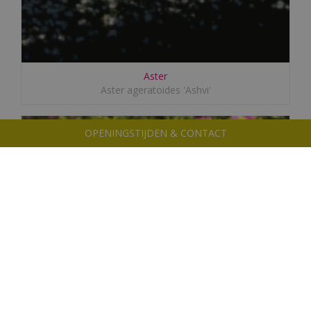
Aster
Aster ageratoides 'Ashvi'
OPENINGSTIJDEN & CONTACT