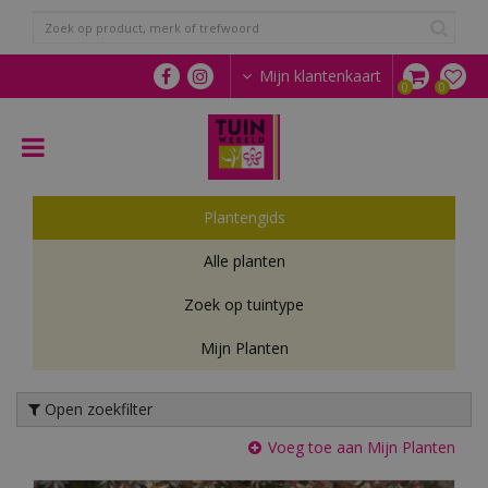
G
a
n
a
Mijn klantenkaart
a
r
c
o
n
t
Plantengids
e
n
Alle planten
t
Zoek op tuintype
Mijn Planten
Open zoekfilter
Voeg toe aan Mijn Planten