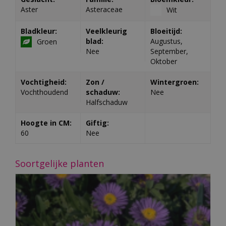
Aster
Asteraceae
Wit
Bladkleur:
Veelkleurig
Bloeitijd:
blad:
Augustus,
Groen
Nee
September,
Oktober
Vochtigheid:
Zon /
Wintergroen:
Vochthoudend
schaduw:
Nee
Halfschaduw
Hoogte in CM:
Giftig:
60
Nee
Soortgelijke planten