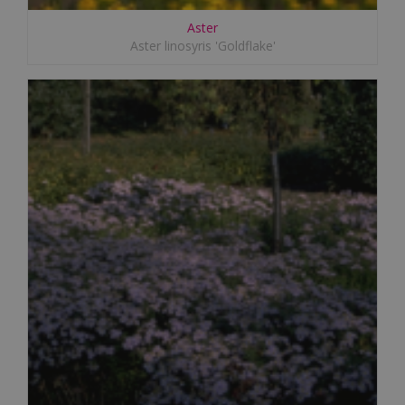
Aster
Aster linosyris 'Goldflake'