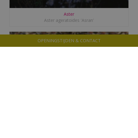
Aster
Aster ageratoides 'Asran'
OPENINGSTIJDEN & CONTACT