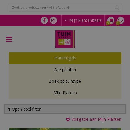
G
a
n
a
Mijn klantenkaart
a
r
c
o
n
t
Plantengids
e
n
Alle planten
t
Zoek op tuintype
Mijn Planten
Open zoekfilter
Voeg toe aan Mijn Planten