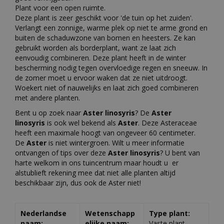
Plant voor een open ruimte.
Deze plant is zeer geschikt voor 'de tuin op het zuiden'.
Verlangt een zonnige, warme plek op niet te arme grond en
buiten de schaduwzone van bomen en heesters. Ze kan
gebruikt worden als borderplant, want ze laat zich
eenvoudig combineren. Deze plant heeft in de winter
bescherming nodig tegen overvloedige regen en sneeuw. In
de zomer moet u ervoor waken dat ze niet uitdroogt.
Woekert niet of nauwelijks en laat zich goed combineren
met andere planten.
Bent u op zoek naar
Aster linosyris
? De
Aster
linosyris
is ook wel bekend als
Aster
. Deze Asteraceae
heeft een maximale hoogt van ongeveer 60 centimeter.
De
Aster
is niet wintergroen. Wilt u meer informatie
ontvangen of tips over deze
Aster linosyris
? U bent van
harte welkom in ons tuincentrum maar houdt u er
alstublieft rekening mee dat niet alle planten altijd
beschikbaar zijn, dus ook de Aster niet!
Nederlandse
Wetenschapp
Type plant:
naam:
elijke naam:
Vaste plant