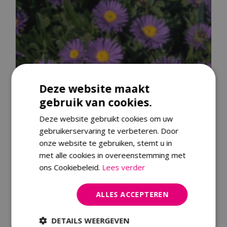
Deze website maakt
gebruik van cookies.
Deze website gebruikt cookies om uw
gebruikerservaring te verbeteren. Door
onze website te gebruiken, stemt u in
met alle cookies in overeenstemming met
ons Cookiebeleid.
Lees verder
ALLES ACCEPTEREN
Alpenaster
Aster alpinus 'Dunkle Sch?ne'
DETAILS WEERGEVEN