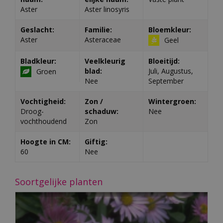
Aster
Aster linosyris
Geslacht:
Familie:
Bloemkleur:
Aster
Asteraceae
Geel
Bladkleur:
Veelkleurig
Bloeitijd:
blad:
Juli, Augustus,
Groen
Nee
September
Vochtigheid:
Zon /
Wintergroen:
Droog-
schaduw:
Nee
vochthoudend
Zon
Hoogte in CM:
Giftig:
60
Nee
Soortgelijke planten