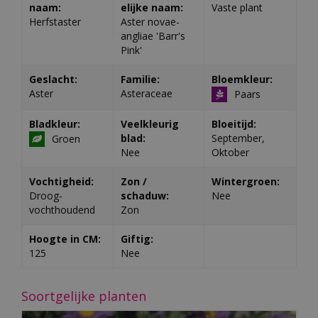
naam:
elijke naam:
Vaste plant
Herfstaster
Aster novae-
angliae 'Barr's
Pink'
Geslacht:
Familie:
Bloemkleur:
Aster
Asteraceae
Paars
Bladkleur:
Veelkleurig
Bloeitijd:
blad:
September,
Groen
Nee
Oktober
Vochtigheid:
Zon /
Wintergroen:
Droog-
schaduw:
Nee
vochthoudend
Zon
Hoogte in CM:
Giftig:
125
Nee
Soortgelijke planten