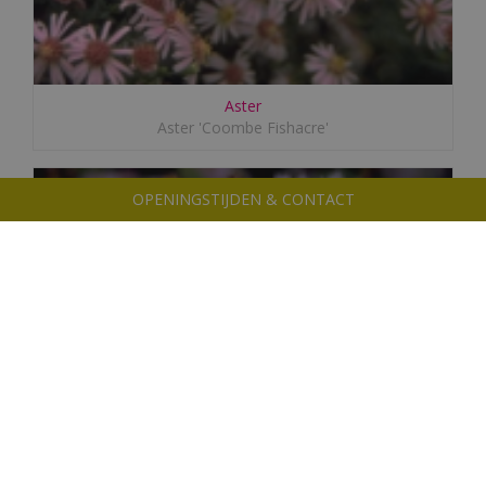
Aster
Aster 'Coombe Fishacre'
OPENINGSTIJDEN & CONTACT