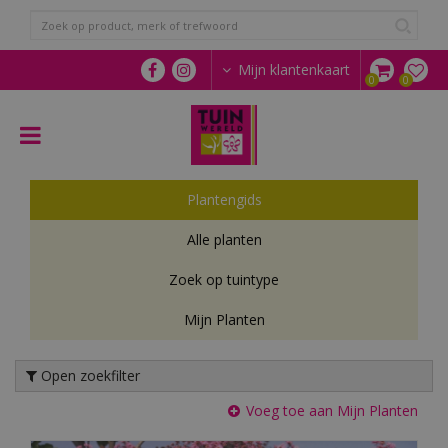
G
a
n
a
Mijn klantenkaart
a
r
c
o
n
t
Plantengids
e
n
Alle planten
t
Zoek op tuintype
Mijn Planten
Open zoekfilter
Voeg toe aan Mijn Planten