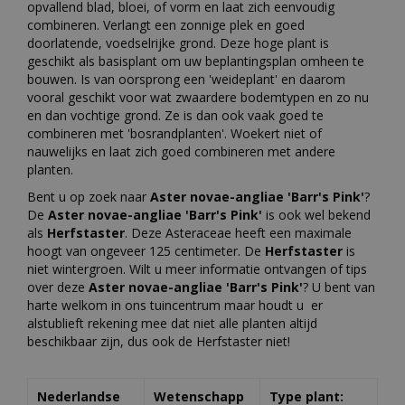
opvallend blad, bloei, of vorm en laat zich eenvoudig
combineren. Verlangt een zonnige plek en goed
doorlatende, voedselrijke grond. Deze hoge plant is
geschikt als basisplant om uw beplantingsplan omheen te
bouwen. Is van oorsprong een 'weideplant' en daarom
vooral geschikt voor wat zwaardere bodemtypen en zo nu
en dan vochtige grond. Ze is dan ook vaak goed te
combineren met 'bosrandplanten'. Woekert niet of
nauwelijks en laat zich goed combineren met andere
planten.
Bent u op zoek naar
Aster novae-angliae 'Barr's Pink'
?
De
Aster novae-angliae 'Barr's Pink'
is ook wel bekend
als
Herfstaster
. Deze Asteraceae heeft een maximale
hoogt van ongeveer 125 centimeter. De
Herfstaster
is
niet wintergroen. Wilt u meer informatie ontvangen of tips
over deze
Aster novae-angliae 'Barr's Pink'
? U bent van
harte welkom in ons tuincentrum maar houdt u er
alstublieft rekening mee dat niet alle planten altijd
beschikbaar zijn, dus ook de Herfstaster niet!
Nederlandse
Wetenschapp
Type plant: