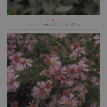
Aster
Aster x frikartii 'Wunder von St?fa'