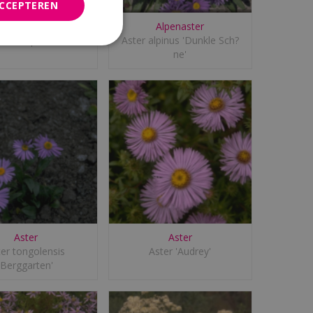
ACCEPTEREN
Alpenaster
Alpenaster
Aster alpinus
Aster alpinus 'Dunkle Sch?
ne'
Aster
Aster
ter tongolensis
Aster 'Audrey'
'Berggarten'