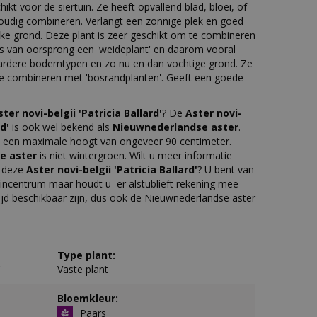
hikt voor de siertuin. Ze heeft opvallend blad, bloei, of
oudig combineren. Verlangt een zonnige plek en goed
jke grond. Deze plant is zeer geschikt om te combineren
 Is van oorsprong een 'weideplant' en daarom vooral
ardere bodemtypen en zo nu en dan vochtige grond. Ze
te combineren met 'bosrandplanten'. Geeft een goede
ster novi-belgii 'Patricia Ballard'
? De
Aster novi-
rd'
is ook wel bekend als
Nieuwnederlandse aster
.
 een maximale hoogt van ongeveer 90 centimeter.
e aster
is niet wintergroen. Wilt u meer informatie
r deze
Aster novi-belgii 'Patricia Ballard'
? U bent van
incentrum maar houdt u er alstublieft rekening mee
ltijd beschikbaar zijn, dus ook de Nieuwnederlandse aster
Type plant:
'
Vaste plant
Bloemkleur:
Paars