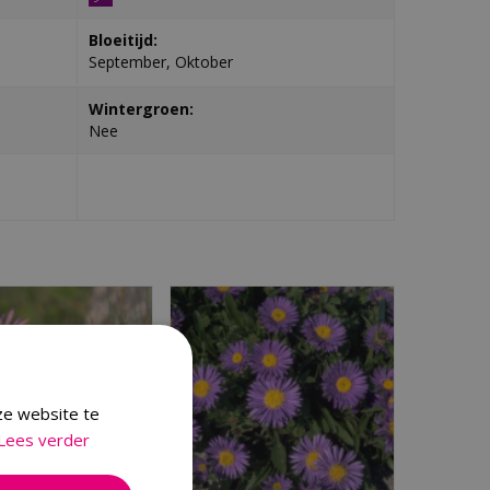
Bloeitijd:
September, Oktober
Wintergroen:
Nee
ze website te
Lees verder