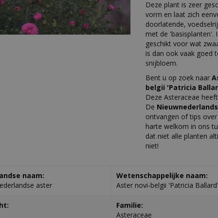
Deze plant is zeer gesc
vorm en laat zich eenv
doorlatende, voedselri
met de 'basisplanten'.
geschikt voor wat zwa
is dan ook vaak goed 
snijbloem.
Bent u op zoek naar
A
belgii 'Patricia Balla
Deze Asteraceae heeft
De
Nieuwnederlands
ontvangen of tips ove
harte welkom in ons tu
dat niet alle planten a
niet!
andse naam:
Wetenschappelijke naam:
derlandse aster
Aster novi-belgii 'Patricia Ballard
ht:
Familie:
Asteraceae