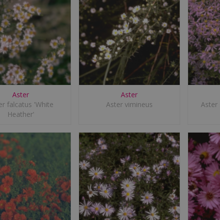
Aster
Aster
er falcatus 'White
Aster vimineus
Aster 
Heather'