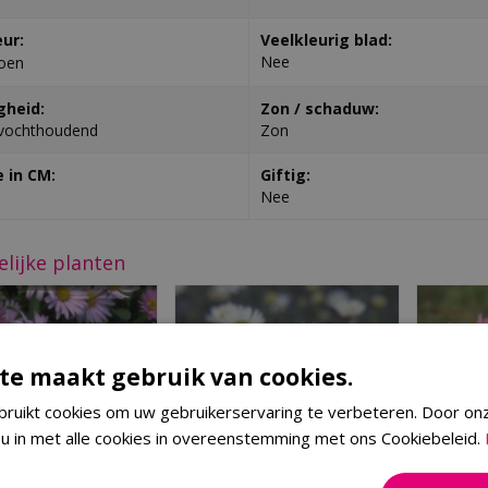
eur:
Veelkleurig blad:
Nee
oen
gheid:
Zon / schaduw:
vochthoudend
Zon
 in CM:
Giftig:
Nee
elijke planten
te maakt gebruik van cookies.
ruikt cookies om uw gebruikerservaring te verbeteren. Door on
 u in met alle cookies in overeenstemming met ons Cookiebeleid.