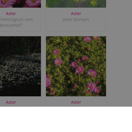
Aster
Aster
 'Herbstgruss vom
Aster linosyris
Bresserhof'
Aster
Aster
ageratoides 'Ashvi'
Aster 'Alice Haslam'