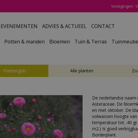
Vestigingen
V
EVENEMENTEN
ADVIES & ACTUEEL
CONTACT
Potten & manden
Bloemen
Tuin & Terras
Tuinmeube
Plantengids
Alle planten
Zo
De nederlandse naam 
Asteraceae. De bloemkle
en met oktober. De bl
volwassen hoogte van
temperatuur tot -40 gr.
m2.) Is goed verkrijgba
Borderplant.