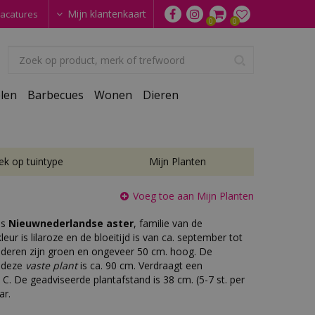
Mijn klantenkaart
acatures
len
Barbecues
Wonen
Dieren
ek op tuintype
Mijn Planten
Voeg toe aan Mijn Planten
is
Nieuwnederlandse aster
, familie van de
ur is lilaroze en de bloeitijd is van ca. september tot
aderen zijn groen en ongeveer 50 cm. hoog. De
 deze
vaste plant
is ca. 90 cm. Verdraagt een
 C. De geadviseerde plantafstand is 38 cm. (5-7 st. per
ar.