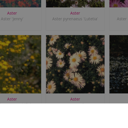
Aster
Aster
Aster 'Jenny'
Aster pyrenaeus 'Lutetia'
Aster
Aster
Aster
linosyris 'Goldflake'
Aster 'Apollo'
Aster 