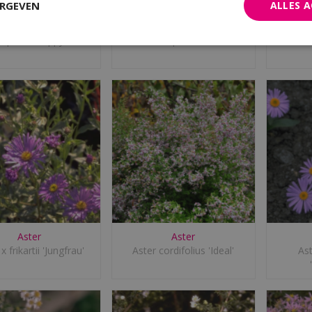
ERGEVEN
ALLES 
Alpenaster
Alpenaster
 alpinus 'Happy End'
Aster alpinus 'Albus'
Aster
Aster
x frikartii 'Jungfrau'
Aster cordifolius 'Ideal'
As