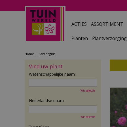
Ga
naar
content
ACTIES
ASSORTIMENT
Planten
Plantverzorging
Home
Plantengids
Vind uw plant
Wetenschappelijke naam:
Wis selectie
Nederlandse naam:
Wis selectie
Type plant: