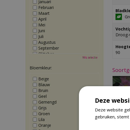
Januari
Februari
Bladkl
Maart
Gr
April
Mei
Vochti
Juni
Droog-
Juli
Augustus
Hoogte
September
90
Oktober
Wis selectie
November
December
Bloemkleur:
Soortg
Beige
Blauw
Bruin
Geel
Deze websi
Gemengd
Grijs
Deze website geb
Groen
gebruiken, stemt
Lila
Oranje