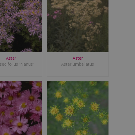
Aster
Aster
sedifolius 'Nanus'
Aster umbellatus