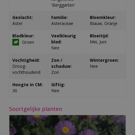
'Berggarten'
Geslacht:
Familie:
Bloemkleur:
Aster
Asteraceae
Blauw, Oranje
Bladkleur:
Veelkleurig
Bloeitijd:
blad:
Mei, Juni
Groen
Nee
Vochtigheid:
Zon /
Wintergroen:
Droog-
schaduw:
Nee
vochthoudend
Zon
Hoogte in CM:
Giftig:
30
Nee
Soortgelijke planten