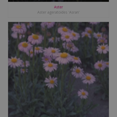
Aster
Aster ageratoides 'Asran'