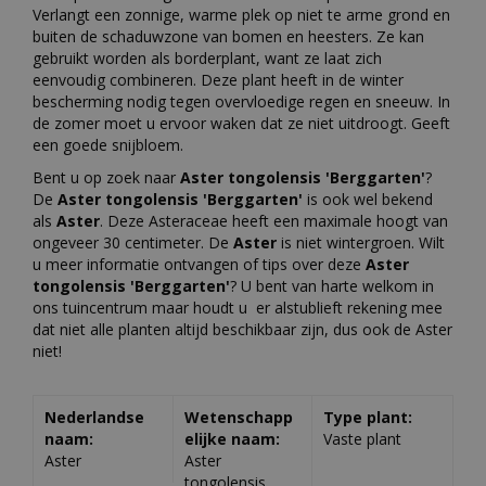
Verlangt een zonnige, warme plek op niet te arme grond en
buiten de schaduwzone van bomen en heesters. Ze kan
gebruikt worden als borderplant, want ze laat zich
eenvoudig combineren. Deze plant heeft in de winter
bescherming nodig tegen overvloedige regen en sneeuw. In
de zomer moet u ervoor waken dat ze niet uitdroogt. Geeft
een goede snijbloem.
Bent u op zoek naar
Aster tongolensis 'Berggarten'
?
De
Aster tongolensis 'Berggarten'
is ook wel bekend
als
Aster
. Deze Asteraceae heeft een maximale hoogt van
ongeveer 30 centimeter. De
Aster
is niet wintergroen. Wilt
u meer informatie ontvangen of tips over deze
Aster
tongolensis 'Berggarten'
? U bent van harte welkom in
ons tuincentrum maar houdt u er alstublieft rekening mee
dat niet alle planten altijd beschikbaar zijn, dus ook de Aster
niet!
Nederlandse
Wetenschapp
Type plant:
naam:
elijke naam:
Vaste plant
Aster
Aster
tongolensis