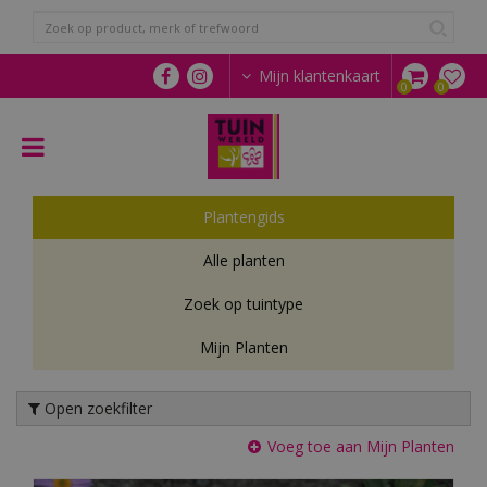
G
a
n
a
Mijn klantenkaart
a
r
c
o
n
t
Plantengids
e
n
Alle planten
t
Zoek op tuintype
Mijn Planten
Open zoekfilter
Voeg toe aan Mijn Planten