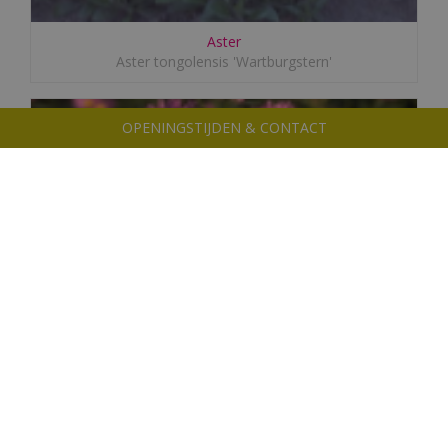
Aster
Aster tongolensis 'Wartburgstern'
OPENINGSTIJDEN & CONTACT