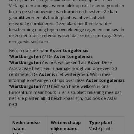
Verlangt een zonnige, warme plek op niet te arme grond en
buiten de schaduwzone van bomen en heesters. Ze kan
gebruikt worden als borderplant, want ze laat zich
eenvoudig combineren. Deze plant heeft in de winter
bescherming nodig tegen overvloedige regen en sneeuw. In
de zomer moet u ervoor waken dat ze niet uitdroogt. Geeft
een goede snijbloem.
Bent u op zoek naar
Aster tongolensis
'Wartburgstern'
? De
Aster tongolensis
'Wartburgstern'
is ook wel bekend als
Aster
. Deze
Asteraceae heeft een maximale hoogt van ongeveer 30
centimeter. De
Aster
is niet wintergroen. Wilt u meer
informatie ontvangen of tips over deze
Aster tongolensis
'Wartburgstern'
? U bent van harte welkom in ons
tuincentrum maar houdt u er alstublieft rekening mee dat
niet alle planten altijd beschikbaar zijn, dus ook de Aster
niet!
Nederlandse
Wetenschapp
Type plant:
naam:
elijke naam:
Vaste plant