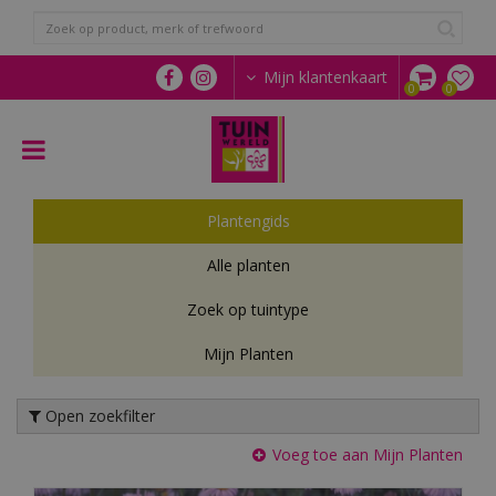
G
a
n
a
Mijn klantenkaart
a
r
c
o
n
t
Plantengids
e
n
Alle planten
t
Zoek op tuintype
Mijn Planten
Open zoekfilter
Voeg toe aan Mijn Planten