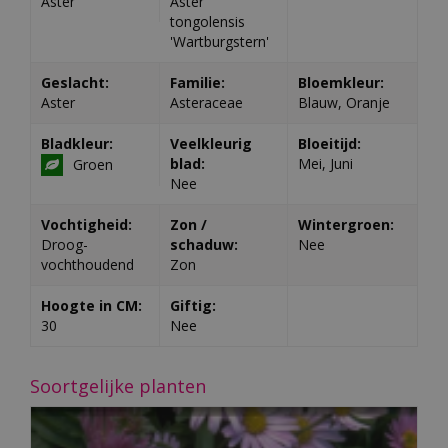
Aster
Aster
tongolensis
'Wartburgstern'
Geslacht:
Familie:
Bloemkleur:
Aster
Asteraceae
Blauw, Oranje
Bladkleur:
Veelkleurig
Bloeitijd:
blad:
Mei, Juni
Groen
Nee
Vochtigheid:
Zon /
Wintergroen:
Droog-
schaduw:
Nee
vochthoudend
Zon
Hoogte in CM:
Giftig:
30
Nee
Soortgelijke planten