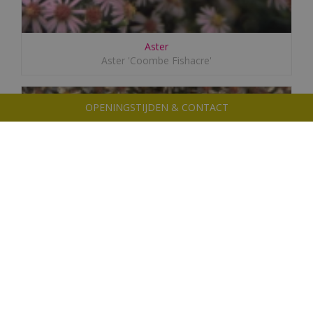
Aster
Aster 'Coombe Fishacre'
OPENINGSTIJDEN & CONTACT