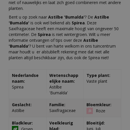
niet of nauwelijks en laat zich goed combineren met andere
planten.
Bent u op zoek naar
Astilbe 'Bumalda'
? De
Astilbe
'Bumalda'
is ook wel bekend als
Spirea
. Deze
Saxifragaceae heeft een maximale hoogt van ongeveer 50
centimeter. De
Spirea
is niet wintergroen. Wilt u meer
informatie ontvangen of tips over deze
Astilbe
'Bumalda'
? U bent van harte welkom in ons tuincentrum
maar houdt u er alstublieft rekening mee dat niet alle
planten altijd beschikbaar zijn, dus ook de Spirea niet!
Nederlandse
Wetenschapp
Type plant:
naam:
elijke naam:
Vaste plant
Spirea
Astilbe
'Bumalda'
Geslacht:
Familie:
Bloemkleur:
Astilbe
Saxifragaceae
Roze
Bladkleur:
Veelkleurig
Bloeitijd:
blad:
Juni, Juli
Groen