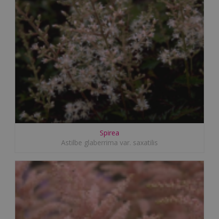
Spirea
Astilbe glaberrima var. saxatilis