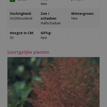
Nee
Vochtigheid:
Zon /
Wintergroen:
Vochthoudend
schaduw:
Nee
Halfschaduw
Hoogte in CM:
Giftig:
50
Nee
Soortgelijke planten