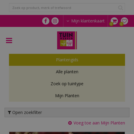
G
a
n
a
Mijn klantenkaart
a
r
c
o
n
t
Plantengids
e
n
Alle planten
t
Zoek op tuintype
Mijn Planten
Open zoekfilter
Voeg toe aan Mijn Planten