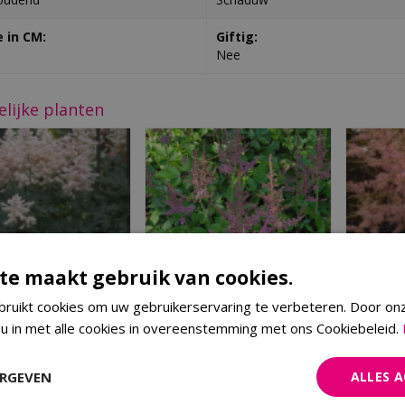
 in CM:
Giftig:
Nee
elijke planten
te maakt gebruik van cookies.
ruikt cookies om uw gebruikerservaring te verbeteren. Door on
 u in met alle cookies in overeenstemming met ons Cookiebeleid.
Spirea
Spirea
stilbe 'Europa'
Astilbe chinensis
Astilbe
'Intermezzo'
ERGEVEN
ALLES 