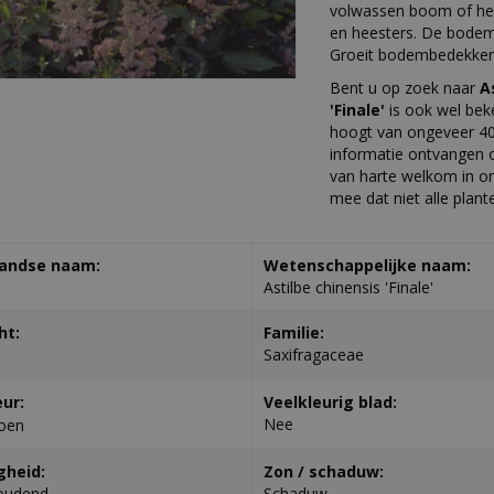
volwassen boom of hee
en heesters. De bodem 
Groeit bodembedekkend
Bent u op zoek naar
A
'Finale'
is ook wel bek
hoogt van ongeveer 40
informatie ontvangen o
van harte welkom in on
mee dat niet alle plante
andse naam:
Wetenschappelijke naam:
Astilbe chinensis 'Finale'
ht:
Familie:
Saxifragaceae
eur:
Veelkleurig blad:
Nee
oen
gheid:
Zon / schaduw:
oudend
Schaduw