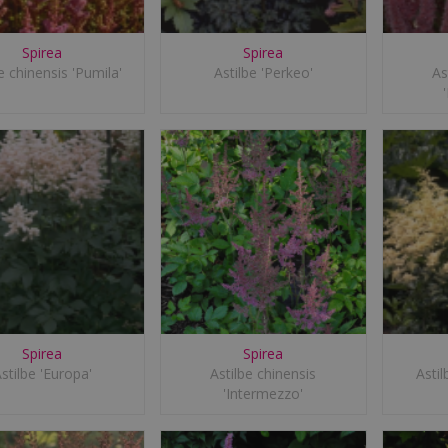
Spirea
Spirea
e chinensis 'Pumila'
Astilbe 'Perkeo'
As
Spirea
Spirea
stilbe 'Europa'
Astilbe chinensis
Astil
'Intermezzo'