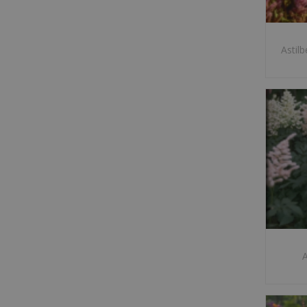
Astilb
A