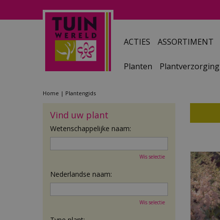
Ga
naar
content
ACTIES
ASSORTIMENT
Planten
Plantverzorging
Home
Plantengids
Vind uw plant
Wetenschappelijke naam:
Wis selectie
Nederlandse naam:
Wis selectie
Type plant: