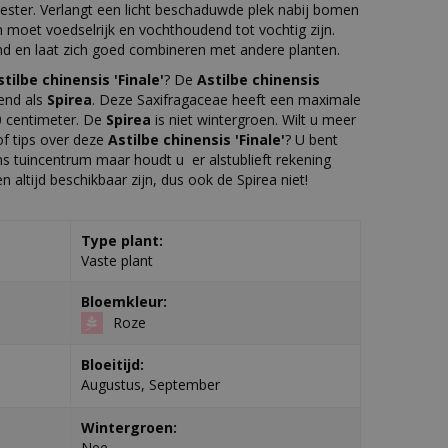
ster. Verlangt een licht beschaduwde plek nabij bomen
moet voedselrijk en vochthoudend tot vochtig zijn.
 en laat zich goed combineren met andere planten.
stilbe chinensis 'Finale'
? De
Astilbe chinensis
end als
Spirea
. Deze Saxifragaceae heeft een maximale
 centimeter. De
Spirea
is niet wintergroen. Wilt u meer
f tips over deze
Astilbe chinensis 'Finale'
? U bent
s tuincentrum maar houdt u er alstublieft rekening
n altijd beschikbaar zijn, dus ook de Spirea niet!
Type plant:
Vaste plant
Bloemkleur:
Roze
Bloeitijd:
Augustus, September
Wintergroen:
Nee