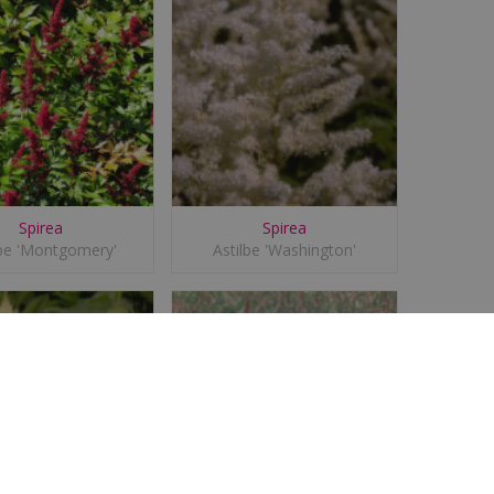
Spirea
Spirea
lbe 'Montgomery'
Astilbe 'Washington'