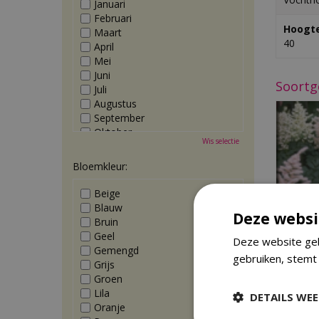
Januari
Februari
Hoogte
Maart
40
April
Mei
Juni
Soortg
Juli
Augustus
September
Oktober
Wis selectie
November
December
Bloemkleur:
Beige
Blauw
Deze websi
Bruin
Geel
Deze website geb
Gemengd
gebruiken, stemt
Grijs
A
Groen
Lila
DETAILS WE
Oranje