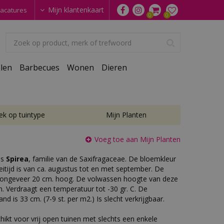
Mijn klantenkaart
acatures
len
Barbecues
Wonen
Dieren
ek op tuintype
Mijn Planten
Voeg toe aan Mijn Planten
is
Spirea
, familie van de Saxifragaceae. De bloemkleur
eitijd is van ca. augustus tot en met september. De
n ongeveer 20 cm. hoog. De volwassen hoogte van deze
m. Verdraagt een temperatuur tot -30 gr. C. De
d is 33 cm. (7-9 st. per m2.) Is slecht verkrijgbaar.
hikt voor vrij open tuinen met slechts een enkele