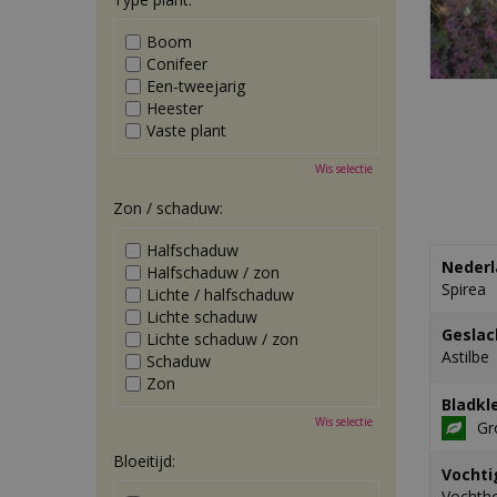
Boom
Conifeer
Een-tweejarig
Heester
Vaste plant
Wis selectie
Zon / schaduw:
Halfschaduw
Nederl
Halfschaduw / zon
Spirea
Lichte / halfschaduw
Lichte schaduw
Geslac
Lichte schaduw / zon
Astilbe
Schaduw
Zon
Bladkl
Wis selectie
Gr
Bloeitijd:
Vochti
Vochth