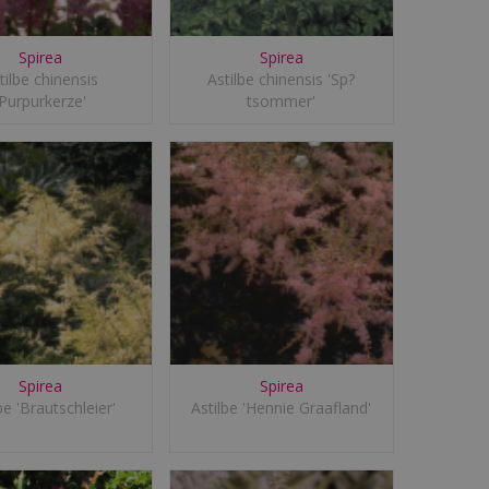
Spirea
Spirea
tilbe chinensis
Astilbe chinensis 'Sp?
'Purpurkerze'
tsommer'
Spirea
Spirea
be 'Brautschleier'
Astilbe 'Hennie Graafland'