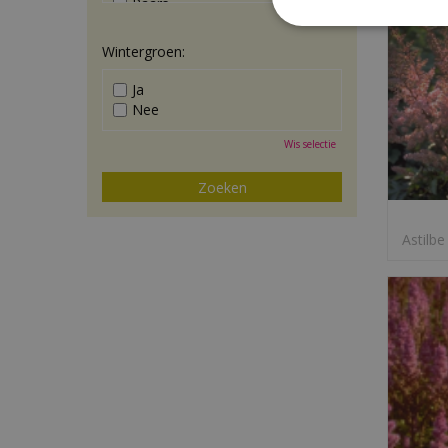
Paars
Wis selectie
Rood
Roze
Wintergroen:
Wit
Zwart
Ja
Nee
Wis selectie
Astilbe