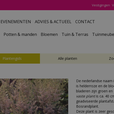
Vestigingen
V
EVENEMENTEN
ADVIES & ACTUEEL
CONTACT
Potten & manden
Bloemen
Tuin & Terras
Tuinmeube
Plantengids
Alle planten
Zo
De nederlandse naam 
is helderroze en de blo
bladeren zijn groen e
vaste plant
is ca. 40 c
geadviseerde plantafstan
Bosrandplant.
Deze plant is zeer gesc