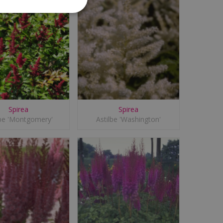
Spirea
Spirea
lbe 'Montgomery'
Astilbe 'Washington'