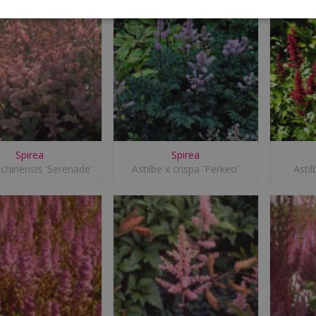
Spirea
Spirea
 chinensis 'Serenade'
Astilbe x crispa 'Perkeo'
Asti