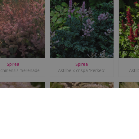
Spirea
Spirea
 chinensis 'Serenade'
Astilbe x crispa 'Perkeo'
Asti