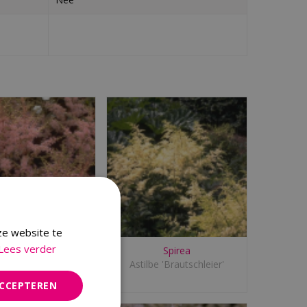
ze website te
Lees verder
Spirea
Spirea
 'Hennie Graafland'
Astilbe 'Brautschleier'
ACCEPTEREN