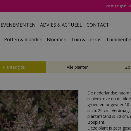
Vestigingen
V
EVENEMENTEN
ADVIES & ACTUEEL
CONTACT
Potten & manden
Bloemen
Tuin & Terras
Tuinmeube
Plantengids
Alle planten
Zo
De nederlandse naam 
is bleekroze en de bloei
groen en ongeveer 10
is ca. 20 cm. Verdraag
plantafstand is 30 cm. (
Bosplant.
Deze plant is zeer ges