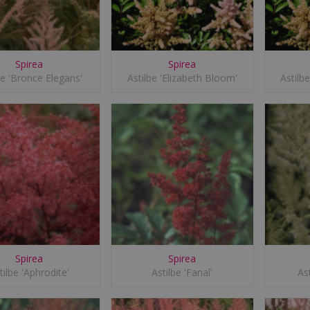
Spirea
Spirea
be 'Bronce Elegans'
Astilbe 'Elizabeth Bloom'
Astilb
Spirea
Spirea
tilbe 'Aphrodite'
Astilbe 'Fanal'
As