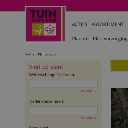
Ga
naar
content
ACTIES
ASSORTIMENT
Planten
Plantverzorging
Home
Plantengids
Vind uw plant
Wetenschappelijke naam:
Wis selectie
Nederlandse naam:
Wis selectie
Type plant: