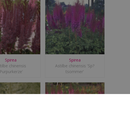
Spirea
Spirea
tilbe chinensis
Astilbe chinensis 'Sp?
'Purpurkerze'
tsommer'