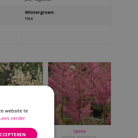
Wintergroen:
Nee
ze website te
Lees verder
Spirea
Spirea
ACCEPTEREN
stilbe 'Irrlicht'
Astilbe 'Amethyst'