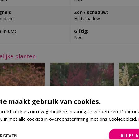
gheid:
Zon / schaduw:
oudend
Halfschaduw
 in CM:
Giftig:
Nee
elijke planten
te maakt gebruik van cookies.
ruikt cookies om uw gebruikerservaring te verbeteren. Door on
 u in met alle cookies in overeenstemming met ons Cookiebeleid.
Spirea
Spirea
ERGEVEN
ALLES 
Astilbe 'Sprite'
Astilbe 'Jo Ophorst'
A