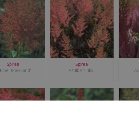
Spirea
Spirea
tilbe 'Rheinland'
Astilbe 'Erika'
As