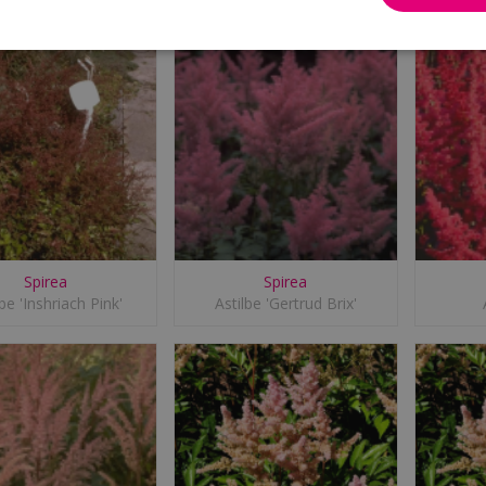
Spirea
Spirea
lbe 'Inshriach Pink'
Astilbe 'Gertrud Brix'