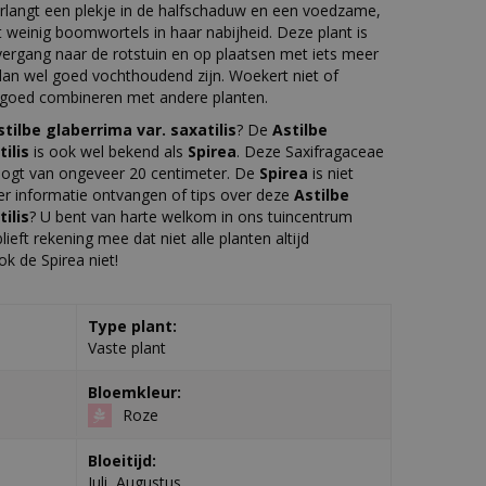
rlangt een plekje in de halfschaduw en een voedzame,
weinig boomwortels in haar nabijheid. Deze plant is
vergang naar de rotstuin en op plaatsen met iets meer
n wel goed vochthoudend zijn. Woekert niet of
h goed combineren met andere planten.
stilbe glaberrima var. saxatilis
? De
Astilbe
ilis
is ook wel bekend als
Spirea
. Deze Saxifragaceae
ogt van ongeveer 20 centimeter. De
Spirea
is niet
er informatie ontvangen of tips over deze
Astilbe
ilis
? U bent van harte welkom in ons tuincentrum
ieft rekening mee dat niet alle planten altijd
ok de Spirea niet!
Type plant:
Vaste plant
Bloemkleur:
Roze
Bloeitijd:
Juli, Augustus