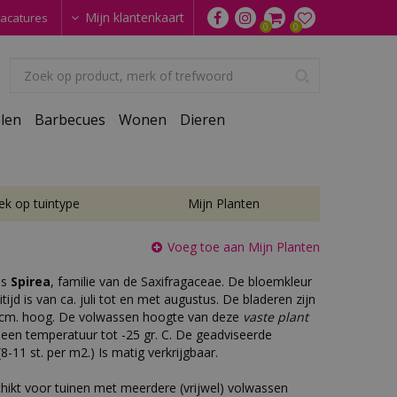
Mijn klantenkaart
acatures
len
Barbecues
Wonen
Dieren
ek op tuintype
Mijn Planten
Voeg toe aan Mijn Planten
is
Spirea
, familie van de Saxifragaceae. De bloemkleur
tijd is van ca. juli tot en met augustus. De bladeren zijn
 cm. hoog. De volwassen hoogte van deze
vaste plant
t een temperatuur tot -25 gr. C. De geadviseerde
8-11 st. per m2.) Is matig verkrijgbaar.
chikt voor tuinen met meerdere (vrijwel) volwassen