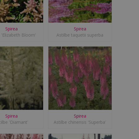
Spirea
Spirea
e 'Elizabeth Bloom'
Astilbe taquetii superba
Spirea
Spirea
tilbe 'Diamant'
Astilbe chinensis 'Superba'