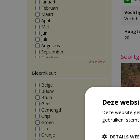
Januari
Februari
Vochti
Maart
Vochth
April
Mei
Hoogte
Juni
20
Juli
Augustus
September
Soortg
Oktober
Wis selectie
November
December
Bloemkleur:
Beige
Blauw
Bruin
Deze websi
Geel
Gemengd
Deze website geb
Grijs
gebruiken, stemt
Groen
Lila
Oranje
DETAILS WE