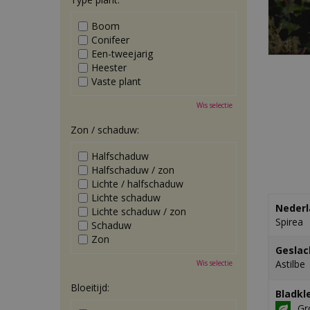
Boom
Conifeer
Een-tweejarig
Heester
Vaste plant
Wis selectie
Zon / schaduw:
Halfschaduw
Halfschaduw / zon
Lichte / halfschaduw
Lichte schaduw
Nederl
Lichte schaduw / zon
Spirea
Schaduw
Zon
Geslac
Astilbe
Wis selectie
Bloeitijd:
Bladkl
Gr