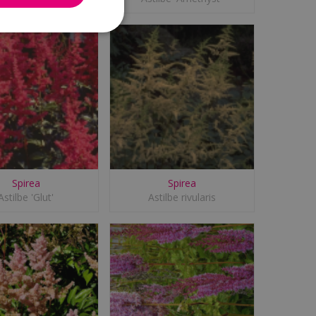
Spirea
Spirea
Astilbe 'Glut'
Astilbe rivularis