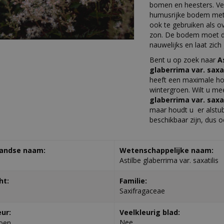
bomen en heesters. Ve
humusrijke bodem met 
ook te gebruiken als o
zon. De bodem moet da
nauwelijks en laat zic
Bent u op zoek naar
A
glaberrima var. saxat
heeft een maximale ho
wintergroen. Wilt u me
glaberrima var. saxat
maar houdt u er alstubl
beschikbaar zijn, dus o
andse naam:
Wetenschappelijke naam:
Astilbe glaberrima var. saxatilis
ht:
Familie:
Saxifragaceae
eur:
Veelkleurig blad:
Nee
oen