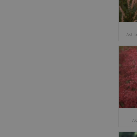
Astil
As