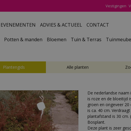
Vestigingen
V
EVENEMENTEN
ADVIES & ACTUEEL
CONTACT
Potten & manden
Bloemen
Tuin & Terras
Tuinmeube
Plantengids
Alle planten
Zo
De nederlandse naam 
is roze en de bloeitijd 
groen en ongeveer 20
is ca. 40 cm. Verdraag
plantafstand is 30 cm. (
Bosplant.
Deze plant is zeer ges