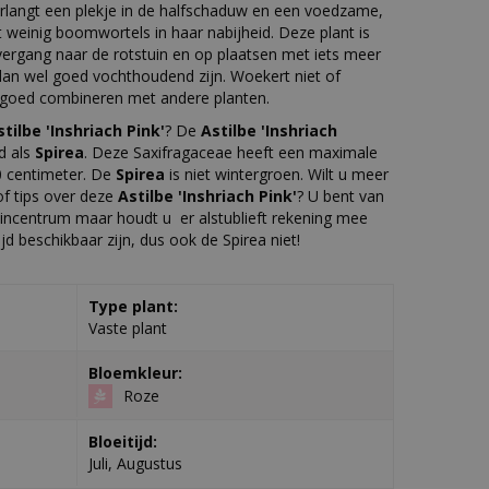
rlangt een plekje in de halfschaduw en een voedzame,
weinig boomwortels in haar nabijheid. Deze plant is
vergang naar de rotstuin en op plaatsen met iets meer
n wel goed vochthoudend zijn. Woekert niet of
h goed combineren met andere planten.
stilbe 'Inshriach Pink'
? De
Astilbe 'Inshriach
d als
Spirea
. Deze Saxifragaceae heeft een maximale
 centimeter. De
Spirea
is niet wintergroen. Wilt u meer
f tips over deze
Astilbe 'Inshriach Pink'
? U bent van
incentrum maar houdt u er alstublieft rekening mee
tijd beschikbaar zijn, dus ook de Spirea niet!
Type plant:
Vaste plant
Bloemkleur:
Roze
Bloeitijd:
Juli, Augustus