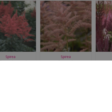
Spirea
Spirea
lbe 'Red Sentinel'
Astilbe 'Cattleya'
As