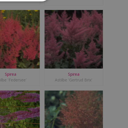
Spirea
Spirea
ilbe 'Federsee'
Astilbe 'Gertrud Brix'