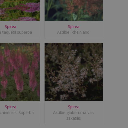
Spirea
Spirea
e taquetii superba
Astilbe 'Rheinland'
Spirea
Spirea
 chinensis 'Superba'
Astilbe glaberrima var.
saxatilis