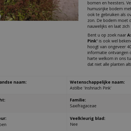
bomen en heesters. Ve
humusrijke bodem met 
ook te gebruiken als o
zon. De bodem moet da
nauwelijks en laat zic
Bent u op zoek naar
A
Pink'
is ook wel beken
hoogt van ongeveer 40
informatie ontvangen o
harte welkom in ons tu
dat niet alle planten al
andse naam:
Wetenschappelijke naam:
Astilbe 'Inshriach Pink'
ht:
Familie:
Saxifragaceae
eur:
Veelkleurig blad:
Nee
oen