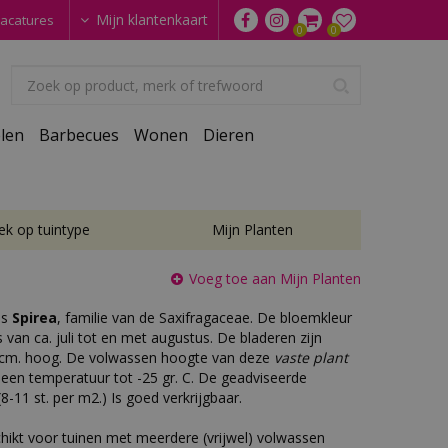
Mijn klantenkaart
acatures
len
Barbecues
Wonen
Dieren
ek op tuintype
Mijn Planten
Voeg toe aan Mijn Planten
is
Spirea
, familie van de Saxifragaceae. De bloemkleur
is van ca. juli tot en met augustus. De bladeren zijn
 cm. hoog. De volwassen hoogte van deze
vaste plant
t een temperatuur tot -25 gr. C. De geadviseerde
8-11 st. per m2.) Is goed verkrijgbaar.
chikt voor tuinen met meerdere (vrijwel) volwassen