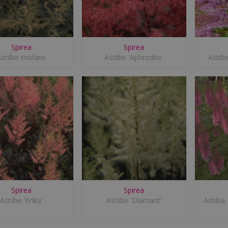
Spirea
Spirea
stilbe rivularis
Astilbe 'Aphrodite'
Astilb
Spirea
Spirea
Astilbe 'Erika'
Astilbe 'Diamant'
Astilbe