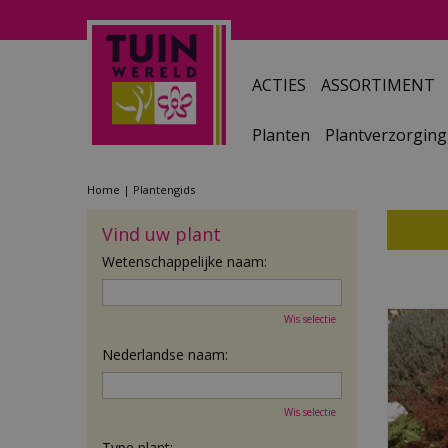
Ga
naar
content
ACTIES
ASSORTIMENT
Planten
Plantverzorging
Home
Plantengids
Vind uw plant
Wetenschappelijke naam:
Wis selectie
Nederlandse naam:
Wis selectie
Type plant: