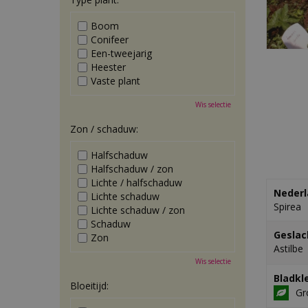
Boom
Conifeer
Een-tweejarig
Heester
Vaste plant
Wis selectie
Zon / schaduw:
Halfschaduw
Halfschaduw / zon
Lichte / halfschaduw
Nederl
Lichte schaduw
Spirea
Lichte schaduw / zon
Schaduw
Geslac
Zon
Astilbe
Wis selectie
Bladkl
Bloeitijd:
Gr