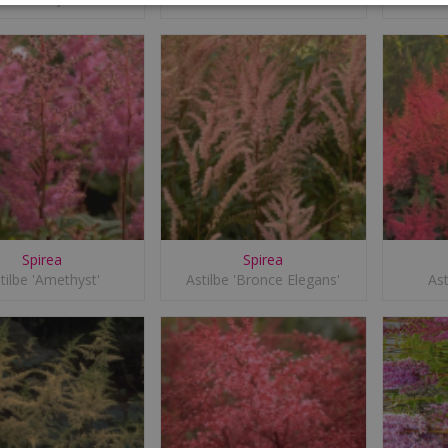
Spirea
Spirea
tilbe 'Amethyst'
Astilbe 'Bronce Elegans'
Ast