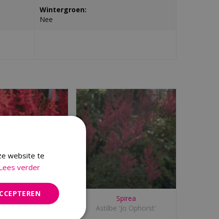
Wintergroen:
Nee
ze website te
Lees verder
ACCEPTEREN
Spirea
Spirea
Astilbe 'Glut'
Astilbe 'Jo Ophorst'