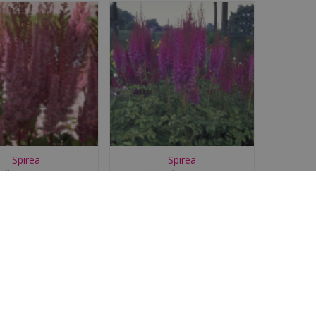
Spirea
Spirea
tilbe chinensis
Astilbe chinensis 'Sp?
'Purpurkerze'
tsommer'