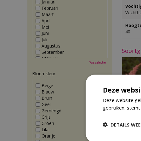
Januari
Vochti
Februari
Vochth
Maart
April
Hoogte
Mei
40
Juni
Juli
Augustus
Soortg
September
Oktober
Wis selectie
November
December
Bloemkleur:
Beige
Deze websi
Blauw
Bruin
Deze website geb
Geel
gebruiken, stemt
Gemengd
Grijs
Groen
DETAILS WE
Lila
Ast
Oranje