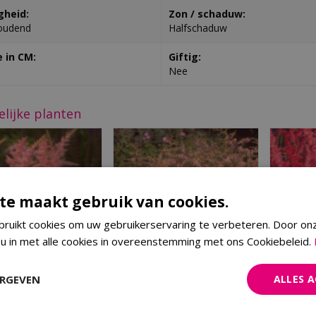
gheid:
Zon / schaduw:
oudend
Halfschaduw
 in CM:
Giftig:
Nee
elijke planten
te maakt gebruik van cookies.
ruikt cookies om uw gebruikerservaring te verbeteren. Door on
 u in met alle cookies in overeenstemming met ons Cookiebeleid.
ERGEVEN
ALLES 
Spirea
Spirea
ilbe 'Bressingham
Astilbe 'Sprite'
Beauty'