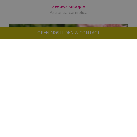
Zeeuws knoopje
Astrantia carniolica
OPENINGSTIJDEN & CONTACT