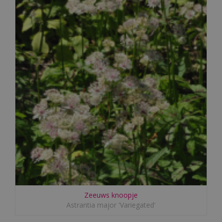
Zeeuws knoopje
Astrantia major 'Variegated'