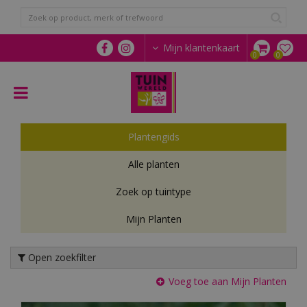
G
a
n
a
Mijn klantenkaart
a
r
c
o
n
t
Plantengids
e
n
Alle planten
t
Zoek op tuintype
Mijn Planten
Open zoekfilter
Voeg toe aan Mijn Planten