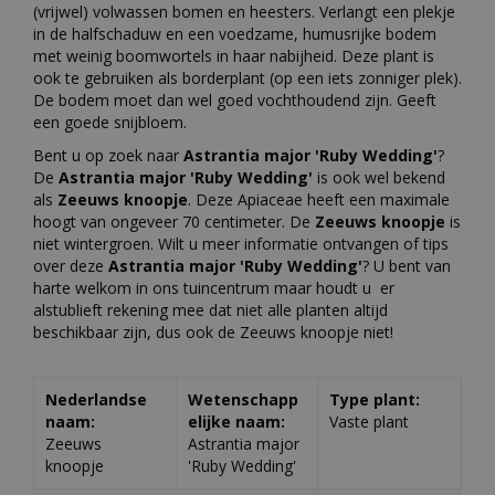
(vrijwel) volwassen bomen en heesters. Verlangt een plekje
in de halfschaduw en een voedzame, humusrijke bodem
met weinig boomwortels in haar nabijheid. Deze plant is
ook te gebruiken als borderplant (op een iets zonniger plek).
De bodem moet dan wel goed vochthoudend zijn. Geeft
een goede snijbloem.
Bent u op zoek naar
Astrantia major 'Ruby Wedding'
?
De
Astrantia major 'Ruby Wedding'
is ook wel bekend
als
Zeeuws knoopje
. Deze Apiaceae heeft een maximale
hoogt van ongeveer 70 centimeter. De
Zeeuws knoopje
is
niet wintergroen. Wilt u meer informatie ontvangen of tips
over deze
Astrantia major 'Ruby Wedding'
? U bent van
harte welkom in ons tuincentrum maar houdt u er
alstublieft rekening mee dat niet alle planten altijd
beschikbaar zijn, dus ook de Zeeuws knoopje niet!
Nederlandse
Wetenschapp
Type plant:
naam:
elijke naam:
Vaste plant
Zeeuws
Astrantia major
knoopje
'Ruby Wedding'