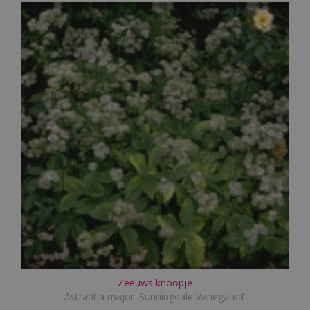
Zeeuws knoopje
Astrantia major 'Sunningdale Variegated'