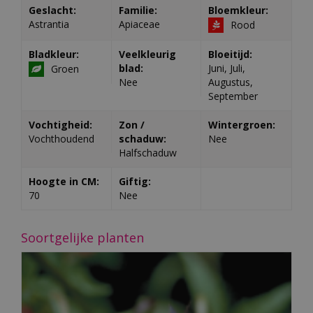
Geslacht:
Familie:
Bloemkleur:
Astrantia
Apiaceae
Rood
Bladkleur:
Veelkleurig
Bloeitijd:
blad:
Juni, Juli,
Groen
Nee
Augustus,
September
Vochtigheid:
Zon /
Wintergroen:
Vochthoudend
schaduw:
Nee
Halfschaduw
Hoogte in CM:
Giftig:
70
Nee
Soortgelijke planten