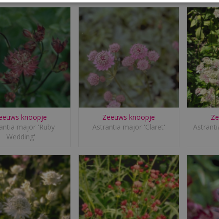
eeuws knoopje
Zeeuws knoopje
Ze
antia major 'Ruby
Astrantia major 'Claret'
Astranti
Wedding'