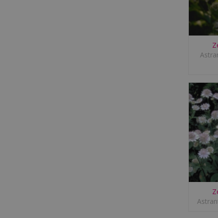
Z
Astra
Z
Astran