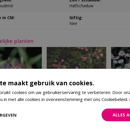
oudend
Halfschaduw
 in CM:
Giftig:
Nee
elijke planten
te maakt gebruik van cookies.
ruikt cookies om uw gebruikerservaring te verbeteren. Door on
 u in met alle cookies in overeenstemming met ons Cookiebeleid.
eeuws knoopje
Zeeuws knoopje
Ze
ERGEVEN
ALLES 
ntia major 'Hadspen
Astrantia major 'Rosea'
Astrant
Blood'