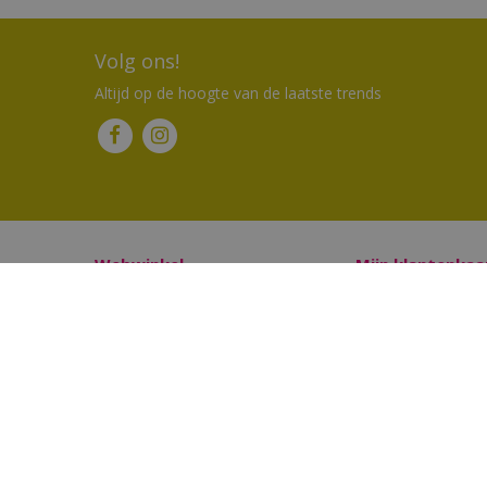
Volg ons!
Altijd op de hoogte van de laatste trends
Webwinkel
Mijn klantenkaa
Verzending & bezorging
Mijn verlanglijstje
Retourneren en ruilen
Mijn aankopen
Betaalinformatie
Algemene voorwaarden
Privacy statement
Disclaimer