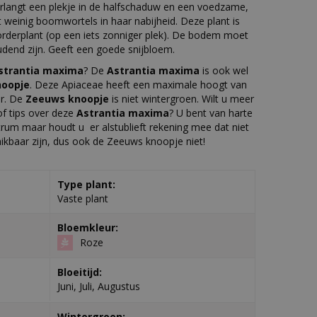
rlangt een plekje in de halfschaduw en een voedzame,
weinig boomwortels in haar nabijheid. Deze plant is
orderplant (op een iets zonniger plek). De bodem moet
dend zijn. Geeft een goede snijbloem.
strantia maxima
? De
Astrantia maxima
is ook wel
oopje
. Deze Apiaceae heeft een maximale hoogt van
er. De
Zeeuws knoopje
is niet wintergroen. Wilt u meer
f tips over deze
Astrantia maxima
? U bent van harte
rum maar houdt u er alstublieft rekening mee dat niet
chikbaar zijn, dus ook de Zeeuws knoopje niet!
Type plant:
Vaste plant
Bloemkleur:
Roze
Bloeitijd:
Juni, Juli, Augustus
Wintergroen: