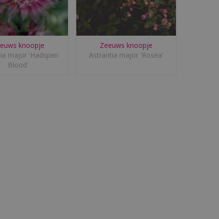
euws knoopje
Zeeuws knoopje
tia major 'Hadspen
Astrantia major 'Rosea'
Blood'