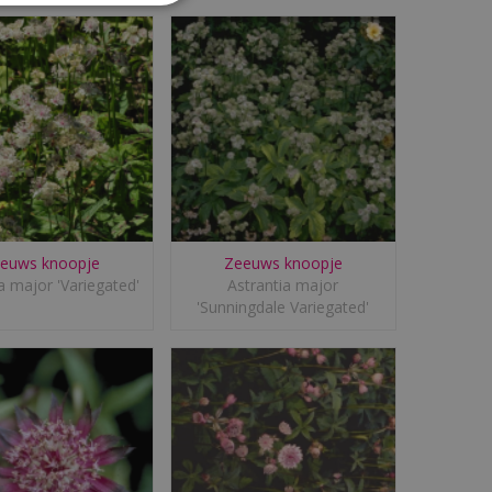
euws knoopje
Zeeuws knoopje
a major 'Variegated'
Astrantia major
'Sunningdale Variegated'