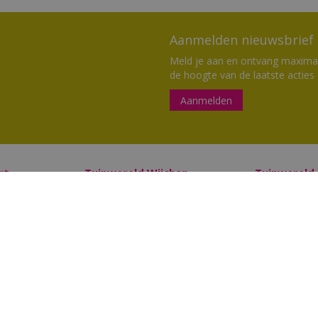
Aanmelden nieuwsbrief
Meld je aan en ontvang maximaal
de hoogte van de laatste acties
Aanmelden
rt
Tuinwereld Wijchen
Tuinwereld
Tuinwereld Wijchen
Planten Mald
Barbecues kopen
Klantenkaart 
Plantenwinkel
Cadeaukaart 
Tuinmeubelen Wijchen
Bloemen beste
Klantenkaart Tuinwereld
Cadeaukaart bestellen
Cadeaukaart saldocheck
Bloemen bestellen