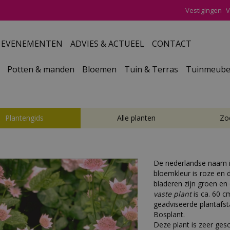
Vestigingen
V
EVENEMENTEN
ADVIES & ACTUEEL
CONTACT
Potten & manden
Bloemen
Tuin & Terras
Tuinmeube
Plantengids
Alle planten
Zo
De nederlandse naam 
bloemkleur is roze en d
bladeren zijn groen e
vaste plant
is ca. 60 c
geadviseerde plantafsta
Bosplant.
Deze plant is zeer ges