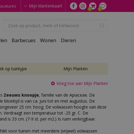
Mijn klantenkaart
acatures
len
Barbecues
Wonen
Dieren
ek op tuintype
Mijn Planten
Voeg toe aan Mijn Planten
is
Zeeuws knoopje
, familie van de Apiaceae. De
e bloeitijd is van ca. juni tot en met augustus. De
n ongeveer 25 cm. hoog. De volwassen hoogte van deze
m. Verdraagt een temperatuur tot -25 gr. C. De
nd is 33 cm. (7-9 st. per m2.) Is ruim verkrijgbaar.
chikt voor tuinen met meerdere (vrijwel) volwassen