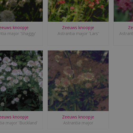
eeuws knoopje
Zeeuws knoopje
Ze
ntia major 'Shaggy'
Astrantia major 'Lars'
Astran
eeuws knoopje
Zeeuws knoopje
tia major 'Buckland'
Astrantia major