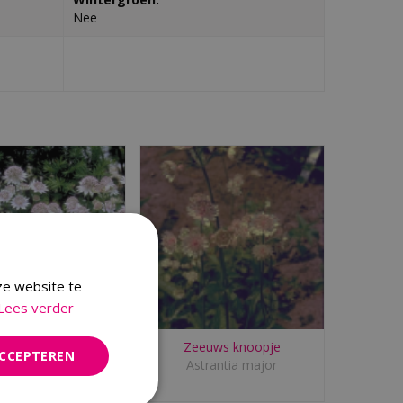
Nee
ze website te
Lees verder
euws knoopje
Zeeuws knoopje
ACCEPTEREN
ia major 'Buckland'
Astrantia major