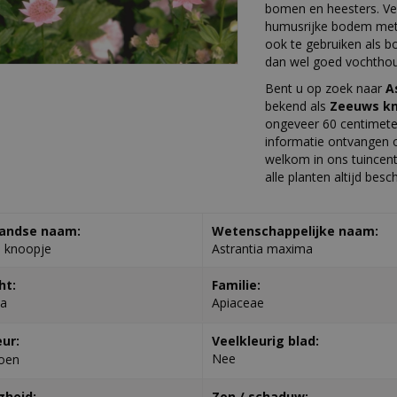
bomen en heesters. Ve
humusrijke bodem met 
ook te gebruiken als b
dan wel goed vochthou
Bent u op zoek naar
A
bekend als
Zeeuws kn
ongeveer 60 centimet
informatie ontvangen o
welkom in ons tuincent
alle planten altijd bes
andse naam:
Wetenschappelijke naam:
 knoopje
Astrantia maxima
ht:
Familie:
ia
Apiaceae
eur:
Veelkleurig blad:
Nee
oen
gheid:
Zon / schaduw: