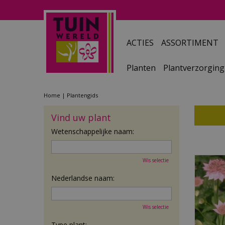
Ga
naar
content
ACTIES
ASSORTIMENT
Planten
Plantverzorging
Home
Plantengids
Vind uw plant
Wetenschappelijke naam:
Wis selectie
Nederlandse naam:
Wis selectie
Type plant: