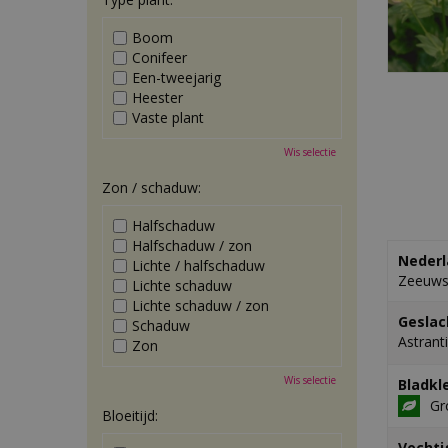
Boom
Conifeer
Een-tweejarig
Heester
Vaste plant
Wis selectie
Zon / schaduw:
Halfschaduw
Halfschaduw / zon
Nederl
Lichte / halfschaduw
Zeeuws
Lichte schaduw
Lichte schaduw / zon
Geslac
Schaduw
Astrant
Zon
Wis selectie
Bladkl
Gr
Bloeitijd:
Vochti