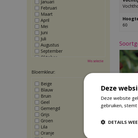
Januari
Vochth
Februari
Maart
Hoogte
April
60
Mei
Juni
Juli
Soortg
Augustus
September
Oktober
Wis selectie
November
December
Bloemkleur:
Beige
Deze websi
Blauw
Bruin
Deze website geb
Geel
gebruiken, stemt
Gemengd
Grijs
Z
Groen
DETAILS WE
Astra
Lila
Oranje