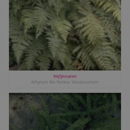
Wijfjesvaren
Athyrium filix-femina 'Minutissimum'