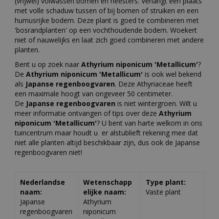
(vrijwel) volwassen bomen en heesters. Verlangt een plaats
met volle schaduw tussen of bij bomen of struiken en een
humusrijke bodem. Deze plant is goed te combineren met
'bosrandplanten' op een vochthoudende bodem. Woekert
niet of nauwelijks en laat zich goed combineren met andere
planten.
Bent u op zoek naar
Athyrium niponicum 'Metallicum'
?
De
Athyrium niponicum 'Metallicum'
is ook wel bekend
als
Japanse regenboogvaren
. Deze Athyriaceae heeft
een maximale hoogt van ongeveer 50 centimeter.
De
Japanse regenboogvaren
is niet wintergroen. Wilt u
meer informatie ontvangen of tips over deze
Athyrium
niponicum 'Metallicum'
? U bent van harte welkom in ons
tuincentrum maar houdt u er alstublieft rekening mee dat
niet alle planten altijd beschikbaar zijn, dus ook de Japanse
regenboogvaren niet!
Nederlandse
Wetenschapp
Type plant:
naam:
elijke naam:
Vaste plant
Japanse
Athyrium
regenboogvaren
niponicum