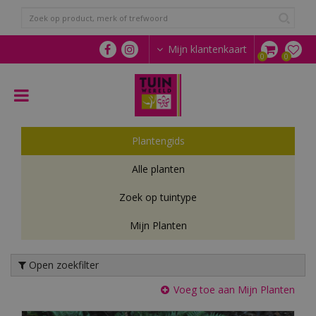
G
a
n
a
Mijn klantenkaart
a
r
c
o
n
t
Plantengids
e
n
Alle planten
t
Zoek op tuintype
Mijn Planten
Open zoekfilter
Voeg toe aan Mijn Planten