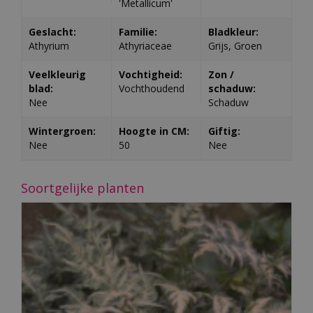
'Metallicum'
Geslacht:
Familie:
Bladkleur:
Athyrium
Athyriaceae
Grijs, Groen
Veelkleurig
Vochtigheid:
Zon /
blad:
Vochthoudend
schaduw:
Nee
Schaduw
Wintergroen:
Hoogte in CM:
Giftig:
Nee
50
Nee
Soortgelijke planten