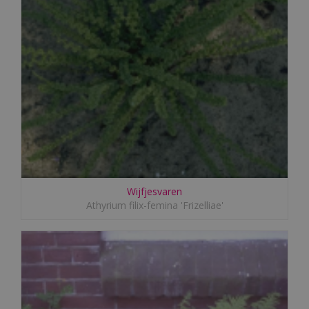
Wijfjesvaren
Athyrium filix-femina 'Frizelliae'