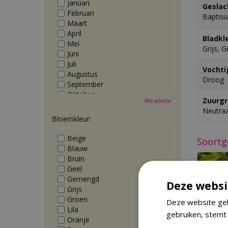
Januari
Geslac
Februari
Baptisi
Maart
April
Bladkl
Mei
Grijs, 
Juni
Juli
Vochti
Augustus
Droog
September
Oktober
Zuurgr
Wis selectie
November
Neutraa
December
Bloemkleur:
Beige
Soortg
Blauw
Bruin
Geel
Gemengd
Deze websi
Grijs
Groen
Deze website geb
Lila
gebruiken, stemt
Oranje