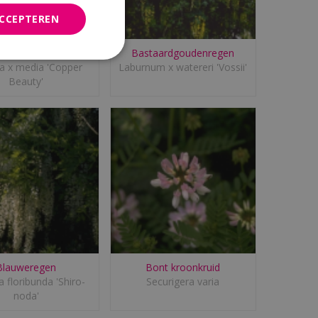
ACCEPTEREN
ard blazenstruik
Bastaardgoudenregen
a x media 'Copper
Laburnum x watereri 'Vossii'
Beauty'
Blauweregen
Bont kroonkruid
a floribunda 'Shiro-
Securigera varia
noda'