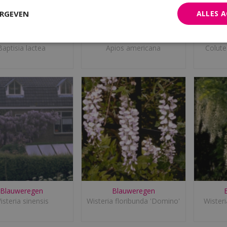
ERGEVEN
ALLES 
Indigolupine
Apios
Basta
Baptisia lactea
Apios americana
Colute
Blauweregen
Blauweregen
isteria sinensis
Wisteria floribunda 'Domino'
Wisteri