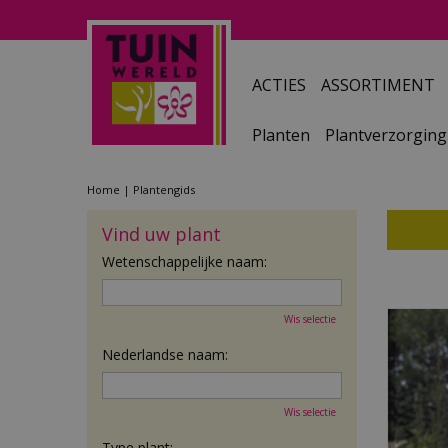
Ga
naar
content
ACTIES
ASSORTIMENT
Planten
Plantverzorging
Home
Plantengids
Vind uw plant
Wetenschappelijke naam:
Wis selectie
Nederlandse naam:
Wis selectie
Type plant: