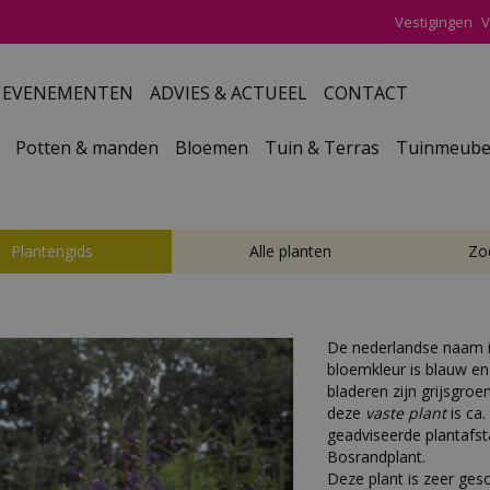
Vestigingen
V
EVENEMENTEN
ADVIES & ACTUEEL
CONTACT
Potten & manden
Bloemen
Tuin & Terras
Tuinmeube
Plantengids
Alle planten
Zo
De nederlandse naam 
bloemkleur is blauw en 
bladeren zijn grijsgr
deze
vaste plant
is ca.
geadviseerde plantafsta
Bosrandplant.
Deze plant is zeer gesc