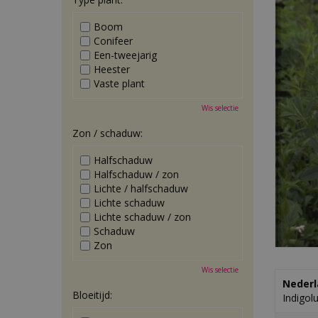
Boom
Conifeer
Een-tweejarig
Heester
Vaste plant
Wis selectie
Zon / schaduw:
Halfschaduw
Halfschaduw / zon
Lichte / halfschaduw
Lichte schaduw
Lichte schaduw / zon
Schaduw
Zon
Wis selectie
Nederl
Bloeitijd:
Indigol