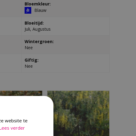
Bloemkleur:
Blauw
Bloeitijd:
Juli, Augustus
Wintergroen:
Nee
Giftig:
Nee
ze website te
Lees verder