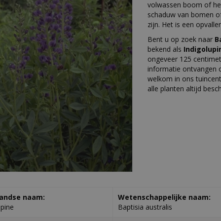
volwassen boom of hees
schaduw van bomen of
zijn. Het is een opvalle
Bent u op zoek naar
B
bekend als
Indigolupi
ongeveer 125 centime
informatie ontvangen o
welkom in ons tuincent
alle planten altijd besc
andse naam:
Wetenschappelijke naam:
upine
Baptisia australis