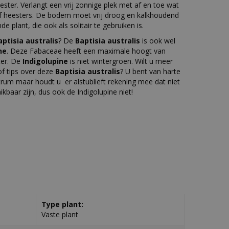
ter. Verlangt een vrij zonnige plek met af en toe wat
 heesters. De bodem moet vrij droog en kalkhoudend
nde plant, die ook als solitair te gebruiken is.
aptisia australis
? De
Baptisia australis
is ook wel
ne
. Deze Fabaceae heeft een maximale hoogt van
ter. De
Indigolupine
is niet wintergroen. Wilt u meer
f tips over deze
Baptisia australis
? U bent van harte
rum maar houdt u er alstublieft rekening mee dat niet
hikbaar zijn, dus ook de Indigolupine niet!
Type plant:
Vaste plant