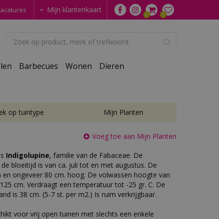
Mijn klantenkaart
acatures
len
Barbecues
Wonen
Dieren
ek op tuintype
Mijn Planten
Voeg toe aan Mijn Planten
is
Indigolupine
, familie van de Fabaceae. De
de bloeitijd is van ca. juli tot en met augustus. De
oen en ongeveer 80 cm. hoog. De volwassen hoogte van
 125 cm. Verdraagt een temperatuur tot -25 gr. C. De
nd is 38 cm. (5-7 st. per m2.) Is ruim verkrijgbaar.
hikt voor vrij open tuinen met slechts een enkele