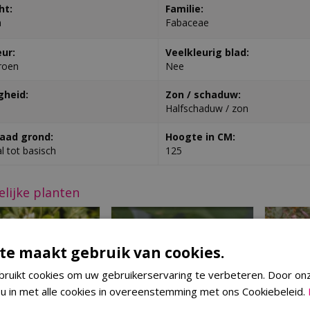
ht:
Familie:
a
Fabaceae
eur:
Veelkleurig blad:
Groen
Nee
gheid:
Zon / schaduw:
Halfschaduw / zon
aad grond:
Hoogte in CM:
l tot basisch
125
elijke planten
te maakt gebruik van cookies.
ruikt cookies om uw gebruikerservaring te verbeteren. Door on
 u in met alle cookies in overeenstemming met ons Cookiebeleid.