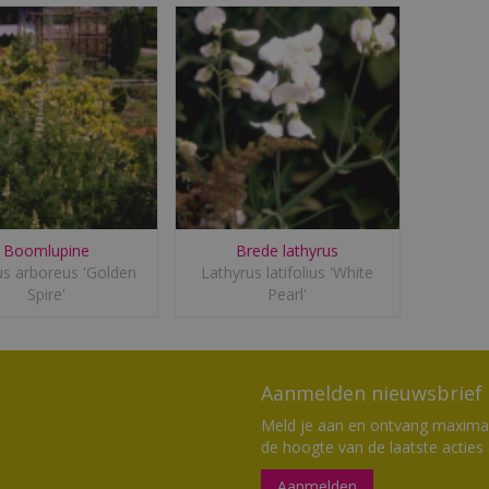
Boomlupine
Brede lathyrus
us arboreus 'Golden
Lathyrus latifolius 'White
Spire'
Pearl'
Aanmelden nieuwsbrief
Meld je aan en ontvang maximaal
de hoogte van de laatste acties
Aanmelden