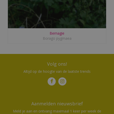
Bernagie
Borago pygmaea
Volg ons!
Altijd op de hoogte van de laatste trends
Aanmelden nieuwsbrief
Meld je aan en ontvang maximaal 1 keer per week de