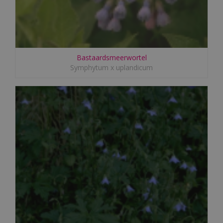
Bastaardsmeerwortel
Symphytum x uplandicum