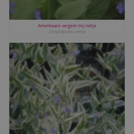
Amerikaans vergeet-mij-nietje
Omphalodes verna