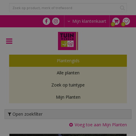
G
a
n
a
Mijn klantenkaart
a
r
c
o
n
t
Plantengids
e
n
Alle planten
t
Zoek op tuintype
Mijn Planten
Open zoekfilter
Voeg toe aan Mijn Planten