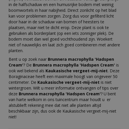
in de halfschaduw en een humusrijke bodem met weinig
boomwortels in haar nabijheid. Direct zonlicht op het blad
kan voor problemen zorgen. Zorg dus voor gefilterd licht
door haar in de schaduw van bomen of heesters te
plaatsen, maar niet te dicht erop. Deze plant is ook te
gebruiken als borderplant (op een iets zonniger plek). De
bodem moet dan wel goed vochthoudend zijn. Woekert
niet of nauwelijks en laat zich goed combineren met andere
planten.
Bent u op zoek naar
Brunnera macrophylla 'Hadspen
Cream'
? De
Brunnera macrophylla 'Hadspen Cream'
is
ook wel bekend als
Kaukasische vergeet-mij-niet
. Deze
Boraginaceae heeft een maximale hoogt van ongeveer 50
centimeter. De
Kaukasische vergeet-mij-niet
is niet
wintergroen. Wilt u meer informatie ontvangen of tips over
deze
Brunnera macrophylla 'Hadspen Cream'
? U bent
van harte welkom in ons tuincentrum maar houdt u er
alstublieft rekening mee dat niet alle planten altijd
beschikbaar zijn, dus ook de Kaukasische vergeet-mij-niet
niet!