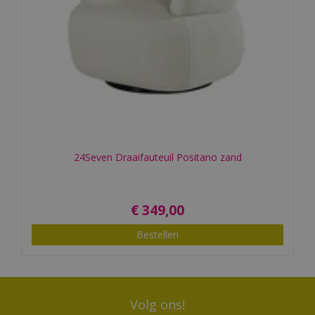
24Seven Draaifauteuil Positano zand
€
349
,
00
Bestellen
Volg ons!