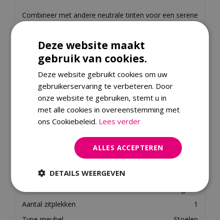
Combineer met andere neutrale tinten voor een serene
sfeer, of zet ‘m juist tussen donkere accenten voor een
stijlvol contrast. Je bestelt deze comfortabele topper
Deze website maakt
eenvoudig online!
gebruik van cookies.
Deze website gebruikt cookies om uw
Specificaties
gebruikerservaring te verbeteren. Door
onze website te gebruiken, stemt u in
EAN code
8719319322094
met alle cookies in overeenstemming met
Merk
24 Seven
ons Cookiebeleid.
Lees verder
Kleur
Wit
Breedte
62.5 centimeter
ALLES ACCEPTEREN
Hoogte
86 centimeter
DETAILS WEERGEVEN
Materiaal
polyester, Hout
Gewicht
9.4 kilogram
Aantal zitplekken
1
Type meubel
Stoelen