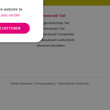
ze website te
Lees verder
 Malden
Tuinwereld Tiel
en
Tuingereedschap Tiel
ACCEPTEREN
Tuinwereld
Tuinmeubelen Tiel
saldocheck
Klantenkaart Tuinwereld
llen
Cadeaukaart saldocheck
Bloemen bestellen
Green Solutions
Privacy policy
Tuincentrum Overzicht