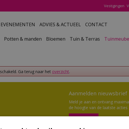
Vestigingen
V
EVENEMENTEN
ADVIES & ACTUEEL
CONTACT
Potten & manden
Bloemen
Tuin & Terras
Tuinmeube
eschakeld. Ga terug naar het
overzicht
.
Aanmelden nieuwsbrief
Meld je aan en ontvang maximaal
de hoogte van de laatste acties
Aanmelden