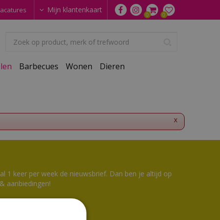
Mijn klantenkaart
acatures
len
Barbecues
Wonen
Dieren
x
 1 keer per week de nieuwsbrief. Dan ben je altijd op
 & aanbiedingen!