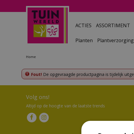
Ga
naar
content
ACTIES
ASSORTIMENT
Planten
Plantverzorging
Home
Fout!
De opgevraagde productpagina is tijdelijk uitg
Volg ons!
Altijd op de hoogte van de laatste trends