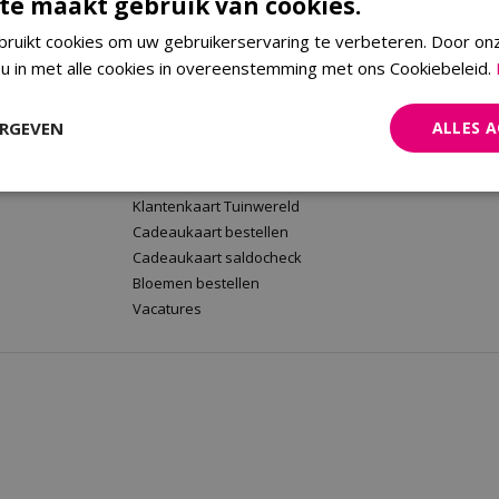
te maakt gebruik van cookies.
ruikt cookies om uw gebruikerservaring te verbeteren. Door on
 u in met alle cookies in overeenstemming met ons Cookiebeleid.
rt
Tuinwereld Wijchen
Tuinwereld
Tuinwereld Wijchen
Planten Mald
ERGEVEN
ALLES 
Barbecues kopen
Klantenkaart 
Plantenwinkel
Cadeaukaart 
Tuinmeubelen Wijchen
Bloemen beste
Klantenkaart Tuinwereld
Cadeaukaart bestellen
Cadeaukaart saldocheck
Bloemen bestellen
Vacatures