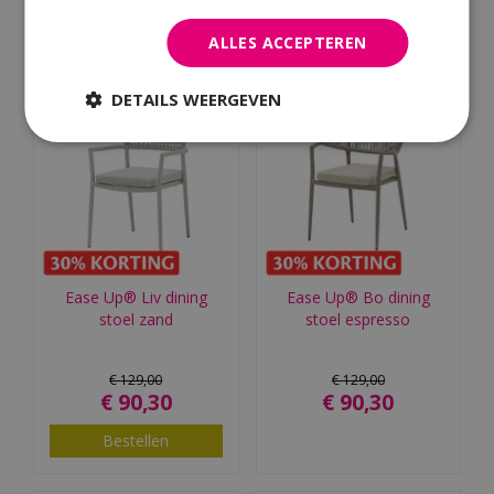
Bestellen
Bestellen
ALLES ACCEPTEREN
DETAILS WEERGEVEN
Ease Up® Liv dining
Ease Up® Bo dining
stoel zand
stoel espresso
€
129
,
00
€
129
,
00
€
90
,
30
€
90
,
30
Bestellen