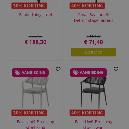
Fabio dining stoel
Royal Seasons®
Detroit stapelfauteuil
€
269
,
00
€
119
,
00
€
188
,
30
€
71
,
40
Bestellen
Ease Up® Bo dining
Ease Up® Bo dining
stoel zand
stoel zwart