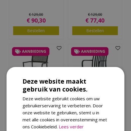
€
129
,
00
€
129
,
00
€
90
,
30
€
77
,
40
Bestellen
Bestellen
Deze website maakt
gebruik van cookies.
Deze website gebruikt cookies om uw
Ease Up® Liv dining
Levi kunststof tuinstoel
gebruikerservaring te verbeteren. Door
stoel zwart
zwart met armleuning
onze website te gebruiken, stemt u in
met alle cookies in overeenstemming met
€
129
,
00
€
39
,
99
ons Cookiebeleid.
Lees verder
€
77
,
40
€
27
,
99