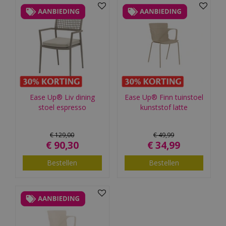
Ease Up® Liv dining
Ease Up® Finn tuinstoel
stoel espresso
kunststof latte
€
129
,
00
€
49
,
99
€
90
,
30
€
34
,
99
Bestellen
Bestellen