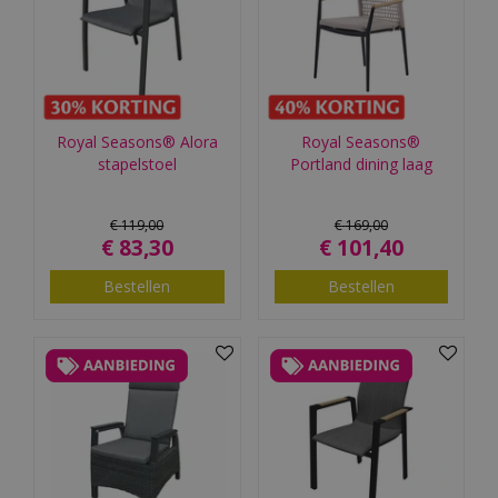
Royal Seasons® Alora
Royal Seasons®
stapelstoel
Portland dining laag
€
119
,
00
€
169
,
00
€
83
,
30
€
101
,
40
Bestellen
Bestellen