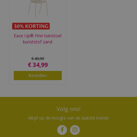
Ease Up® Finn tuinstoel
kunststof zand
€
49
,
99
€
34
,
99
Bestellen
Volg ons!
Altijd op de hoogte van de laatste trends