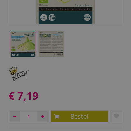
€
7
,
19