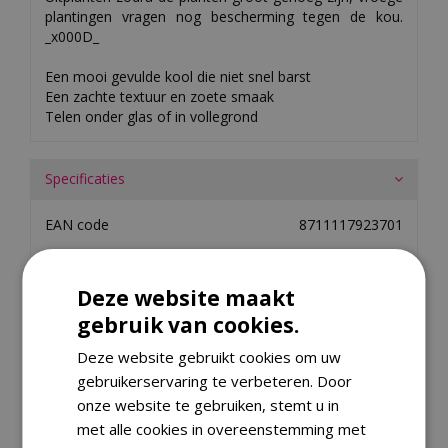
plantingen vragen nog bescherming tegen de kou.
_x000D_
Een mooi gevulde kool die niet snel barst
Een zachte textuur en zoete smaak
Telen onder glas of in vollegrond
Specificaties
EAN code
8711117923701
Merk
Buzzy Seeds
Hoogte
60cm
Deze website maakt
Inhoud
ca. 25 SDS BV
gebruik van cookies.
Zaaitijd binnen
februari t/m maart
Deze website gebruikt cookies om uw
Zaaitijd buiten
april t/m juli
gebruikerservaring te verbeteren. Door
onze website te gebruiken, stemt u in
Oogsttijd
juni t/m november
met alle cookies in overeenstemming met