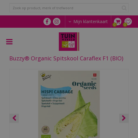
G
a
n
a
Mijn klantenkaart
a
r
c
o
n
Buzzy® Organic Spitskool Caraflex F1 (BIO)
t
e
n
t