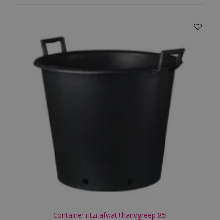
Container ritzi afwat+handgreep 85l