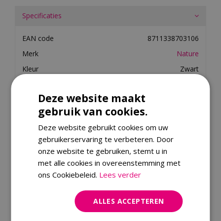
Specificaties
EAN code
8711338703106
Merk
Nature
Kleur
Zwart
Materiaal
Kunststof
Deze website maakt
gebruik van cookies.
Merk
Deze website gebruikt cookies om uw
Dit product kopen
gebruikerservaring te verbeteren. Door
onze website te gebruiken, stemt u in
met alle cookies in overeenstemming met
Kijk ook eens naar:
ons Cookiebeleid.
Lees verder
ALLES ACCEPTEREN