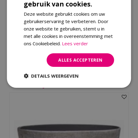
bijzettafeltjes.
gebruik van cookies.
Deze website gebruikt cookies om uw
Specificaties
gebruikerservaring te verbeteren. Door
onze website te gebruiken, stemt u in
EAN code
8714763312356
met alle cookies in overeenstemming met
ons Cookiebeleid.
Lees verder
Merk
Van der Leeden Mandwerk
ALLES ACCEPTEREN
Dit product kopen
DETAILS WEERGEVEN
Kijk ook eens naar: