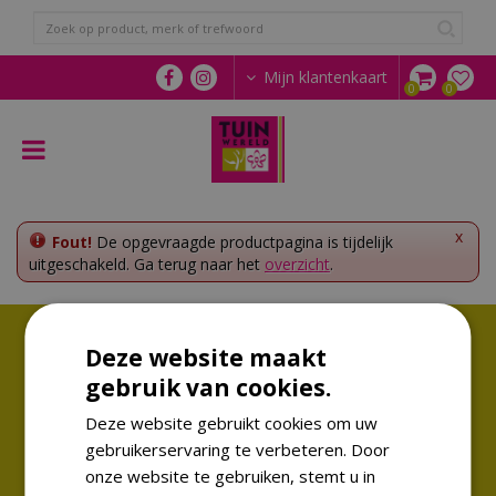
G
a
n
a
Mijn klantenkaart
a
r
c
o
n
t
e
x
Fout!
De opgevraagde productpagina is tijdelijk
n
uitgeschakeld. Ga terug naar het
overzicht
.
t
Volg ons!
Deze website maakt
Altijd op de hoogte van de laatste trends
gebruik van cookies.
Deze website gebruikt cookies om uw
gebruikerservaring te verbeteren. Door
onze website te gebruiken, stemt u in