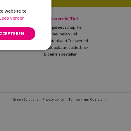
ze website te
Lees verder
 Malden
Tuinwereld Tiel
en
Tuingereedschap Tiel
ACCEPTEREN
Tuinwereld
Tuinmeubelen Tiel
saldocheck
Klantenkaart Tuinwereld
llen
Cadeaukaart saldocheck
Bloemen bestellen
Green Solutions
Privacy policy
Tuincentrum Overzicht