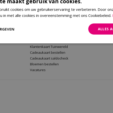
te maakt gebruik van cookies.
ruikt cookies om uw gebruikerservaring te verbeteren. Door on
 u in met alle cookies in overeenstemming met ons Cookiebeleid.
rt
Tuinwereld Wijchen
Tuinwereld
Tuinwereld Wijchen
Planten Mald
ERGEVEN
ALLES 
Barbecues kopen
Klantenkaart 
Plantenwinkel
Cadeaukaart 
Tuinmeubelen Wijchen
Bloemen beste
Klantenkaart Tuinwereld
Cadeaukaart bestellen
Cadeaukaart saldocheck
Bloemen bestellen
Vacatures