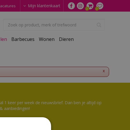
Mijn klantenkaart
acatures
len
Barbecues
Wonen
Dieren
x
 1 keer per week de nieuwsbrief. Dan ben je altijd op
 & aanbiedingen!