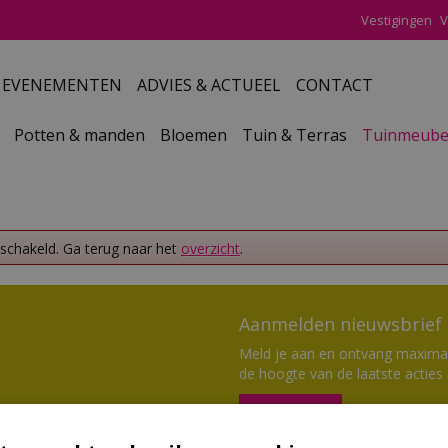
Vestigingen
V
EVENEMENTEN
ADVIES & ACTUEEL
CONTACT
Potten & manden
Bloemen
Tuin & Terras
Tuinmeube
eschakeld. Ga terug naar het
overzicht
.
Aanmelden nieuwsbrief
Meld je aan en ontvang maximaal
de hoogte van de laatste acties
Aanmelden