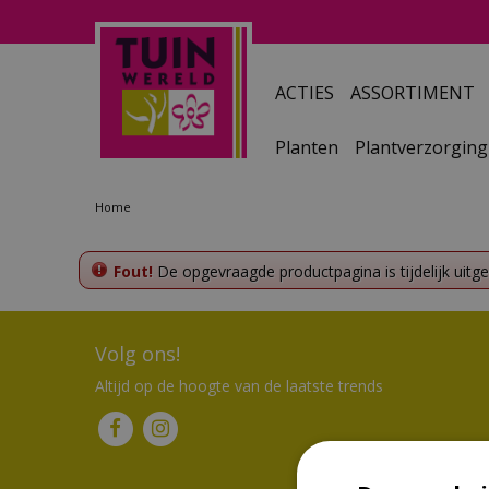
Ga
naar
content
ACTIES
ASSORTIMENT
Planten
Plantverzorging
Home
Fout!
De opgevraagde productpagina is tijdelijk uitg
Volg ons!
Altijd op de hoogte van de laatste trends