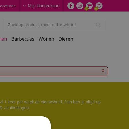
Mijn klantenkaart
acatures
len
Barbecues
Wonen
Dieren
x
 1 keer per week de nieuwsbrief. Dan ben je altijd op
 & aanbiedingen!