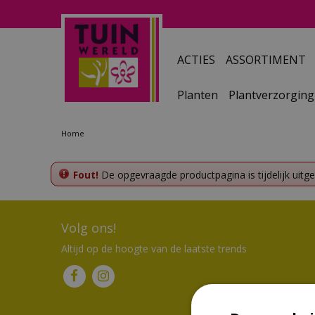
Ga
naar
content
ACTIES
ASSORTIMENT
Planten
Plantverzorging
Home
Fout!
De opgevraagde productpagina is tijdelijk uitg
Volg ons!
Altijd op de hoogte van de laatste trends