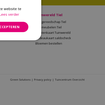
ze website te
Lees verder
 Malden
Tuinwereld Tiel
en
Tuingereedschap Tiel
ACCEPTEREN
Tuinwereld
Tuinmeubelen Tiel
saldocheck
Klantenkaart Tuinwereld
llen
Cadeaukaart saldocheck
Bloemen bestellen
Green Solutions
Privacy policy
Tuincentrum Overzicht