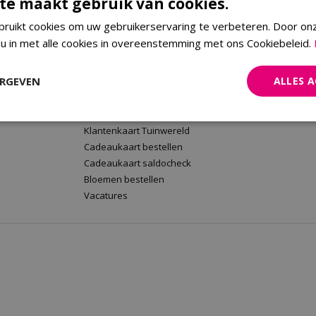
te maakt gebruik van cookies.
ruikt cookies om uw gebruikerservaring te verbeteren. Door on
 u in met alle cookies in overeenstemming met ons Cookiebeleid.
rt
Tuinwereld Wijchen
Tuinwereld
Tuinwereld Wijchen
Planten Mald
ERGEVEN
ALLES 
Barbecues kopen
Klantenkaart 
Plantenwinkel
Cadeaukaart 
Tuinmeubelen Wijchen
Bloemen beste
Klantenkaart Tuinwereld
Cadeaukaart bestellen
Cadeaukaart saldocheck
Bloemen bestellen
Vacatures