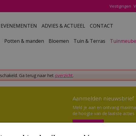
Vestigingen
V
EVENEMENTEN
ADVIES & ACTUEEL
CONTACT
Potten & manden
Bloemen
Tuin & Terras
Tuinmeube
eschakeld. Ga terug naar het
overzicht
.
Aanmelden nieuwsbrief
Meld je aan en ontvang maximaal
de hoogte van de laatste acties
Aanmelden