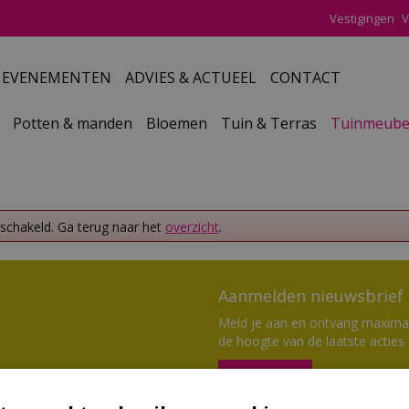
Vestigingen
V
EVENEMENTEN
ADVIES & ACTUEEL
CONTACT
Potten & manden
Bloemen
Tuin & Terras
Tuinmeube
eschakeld. Ga terug naar het
overzicht
.
Aanmelden nieuwsbrief
Meld je aan en ontvang maximaal
de hoogte van de laatste acties
Aanmelden