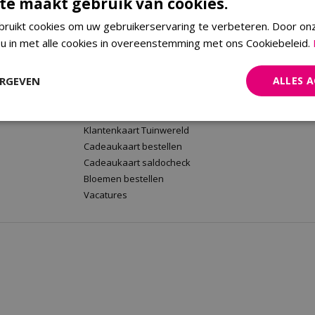
te maakt gebruik van cookies.
ruikt cookies om uw gebruikerservaring te verbeteren. Door on
 u in met alle cookies in overeenstemming met ons Cookiebeleid.
rt
Tuinwereld Wijchen
Tuinwereld
Tuinwereld Wijchen
Planten Mald
ERGEVEN
ALLES 
Barbecues kopen
Klantenkaart 
Plantenwinkel
Cadeaukaart 
Tuinmeubelen Wijchen
Bloemen beste
Klantenkaart Tuinwereld
Cadeaukaart bestellen
Cadeaukaart saldocheck
Bloemen bestellen
Vacatures