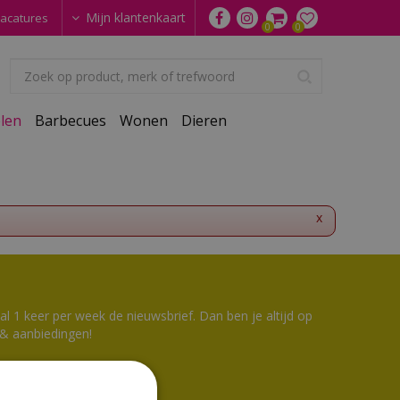
Mijn klantenkaart
acatures
len
Barbecues
Wonen
Dieren
x
 1 keer per week de nieuwsbrief. Dan ben je altijd op
 & aanbiedingen!