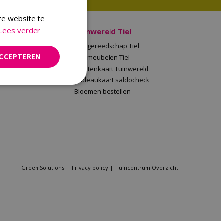
ze website te
Lees verder
 Malden
Tuinwereld Tiel
en
Tuingereedschap Tiel
ACCEPTEREN
Tuinwereld
Tuinmeubelen Tiel
saldocheck
Klantenkaart Tuinwereld
llen
Cadeaukaart saldocheck
Bloemen bestellen
Green Solutions
Privacy policy
Tuincentrum Overzicht