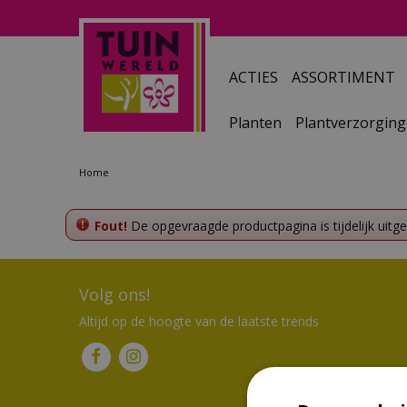
Ga
naar
content
ACTIES
ASSORTIMENT
Planten
Plantverzorging
Home
Fout!
De opgevraagde productpagina is tijdelijk uitg
Volg ons!
Altijd op de hoogte van de laatste trends