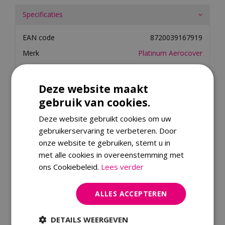
Specificaties
EAN code
8720039167919
Merk
Platinum Aerocover
Material
stof
Colour Family
grijs
Deze website maakt
gebruik van cookies.
Dit product kopen
Deze website gebruikt cookies om uw
gebruikerservaring te verbeteren. Door
onze website te gebruiken, stemt u in
Kijk ook eens naar:
met alle cookies in overeenstemming met
ons Cookiebeleid.
Lees verder
ALLES ACCEPTEREN
DETAILS WEERGEVEN