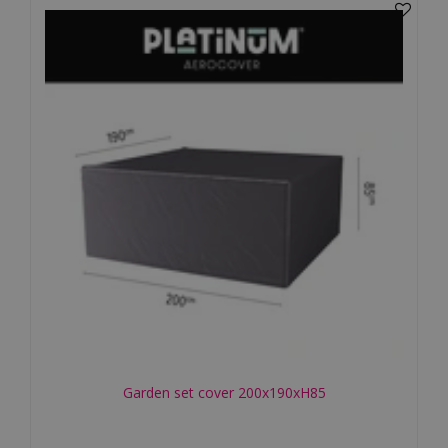
Garden set cover 200x190xH85