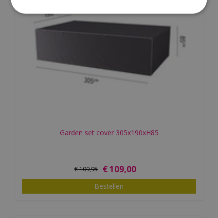
Garden set cover 305x190xH85
€
109
,
00
€
109
,
95
Bestellen