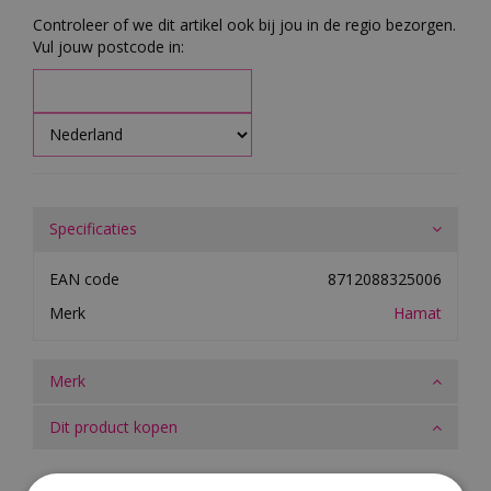
Controleer of we dit artikel ook bij jou in de regio bezorgen.
Vul jouw postcode in:
Specificaties
EAN code
8712088325006
Merk
Hamat
Merk
Dit product kopen