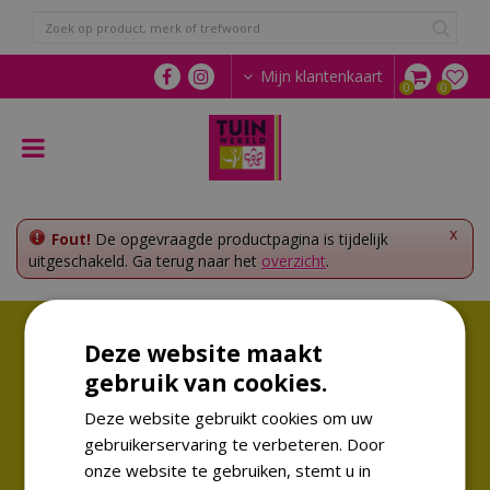
G
a
n
a
Mijn klantenkaart
a
r
c
o
n
t
e
x
Fout!
De opgevraagde productpagina is tijdelijk
n
uitgeschakeld. Ga terug naar het
overzicht
.
t
Volg ons!
Deze website maakt
Altijd op de hoogte van de laatste trends
gebruik van cookies.
Deze website gebruikt cookies om uw
gebruikerservaring te verbeteren. Door
onze website te gebruiken, stemt u in