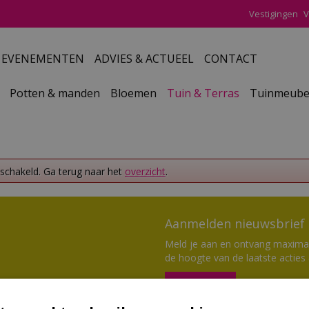
Vestigingen
V
EVENEMENTEN
ADVIES & ACTUEEL
CONTACT
Potten & manden
Bloemen
Tuin & Terras
Tuinmeube
eschakeld. Ga terug naar het
overzicht
.
Aanmelden nieuwsbrief
Meld je aan en ontvang maximaal
de hoogte van de laatste acties
Aanmelden