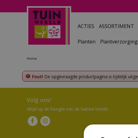
Ga
naar
content
ACTIES
ASSORTIMENT
Planten
Plantverzorging
Home
Fout!
De opgevraagde productpagina is tijdelijk uitg
Volg ons!
Altijd op de hoogte van de laatste trends