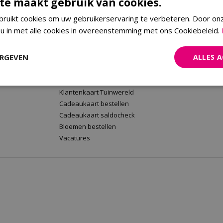
te maakt gebruik van cookies.
ruikt cookies om uw gebruikerservaring te verbeteren. Door on
 u in met alle cookies in overeenstemming met ons Cookiebeleid.
rt
Tuinwereld Wijchen
Tuinwereld
Tuinwereld Wijchen
Planten Mald
ERGEVEN
ALLES 
Barbecues kopen
Klantenkaart 
Plantenwinkel
Cadeaukaart 
Tuinmeubelen Wijchen
Bloemen beste
Klantenkaart Tuinwereld
Cadeaukaart bestellen
Cadeaukaart saldocheck
Bloemen bestellen
Vacatures