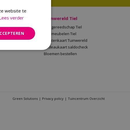
ze website te
Lees verder
 Malden
Tuinwereld Tiel
en
Tuingereedschap Tiel
ACCEPTEREN
Tuinwereld
Tuinmeubelen Tiel
saldocheck
Klantenkaart Tuinwereld
llen
Cadeaukaart saldocheck
Bloemen bestellen
Green Solutions
Privacy policy
Tuincentrum Overzicht