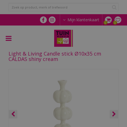
G
a
n
a
Mijn klantenkaart
a
r
c
o
n
Light & Living Candle stick Ø10x35 cm
t
CALDAS shiny cream
e
n
t