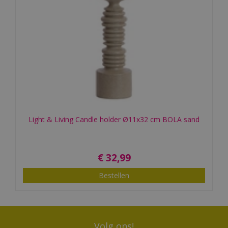
Light & Living Candle holder Ø11x32 cm BOLA sand
€
32
,
99
Bestellen
Volg ons!