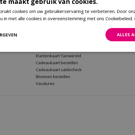
te maakt gebruik van cookies.
ruikt cookies om uw gebruikerservaring te verbeteren. Door on
 u in met alle cookies in overeenstemming met ons Cookiebeleid.
rt
Tuinwereld Wijchen
Tuinwereld
Tuinwereld Wijchen
Planten Mald
ERGEVEN
ALLES 
Barbecues kopen
Klantenkaart 
Plantenwinkel
Cadeaukaart 
Tuinmeubelen Wijchen
Bloemen beste
Klantenkaart Tuinwereld
Cadeaukaart bestellen
Cadeaukaart saldocheck
Bloemen bestellen
Vacatures