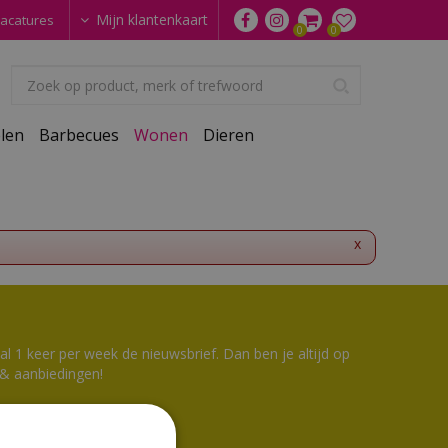
Mijn klantenkaart
acatures
len
Barbecues
Wonen
Dieren
x
 1 keer per week de nieuwsbrief. Dan ben je altijd op
 & aanbiedingen!