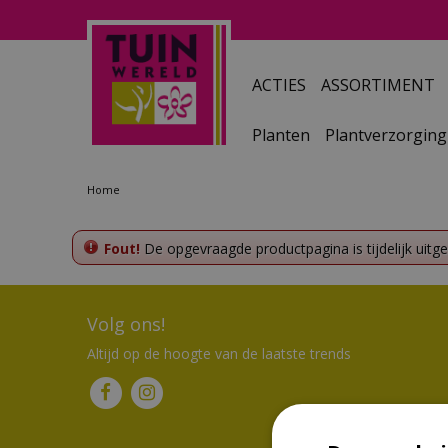
Ga
naar
content
ACTIES
ASSORTIMENT
Planten
Plantverzorging
Home
Fout!
De opgevraagde productpagina is tijdelijk uitg
Volg ons!
Altijd op de hoogte van de laatste trends