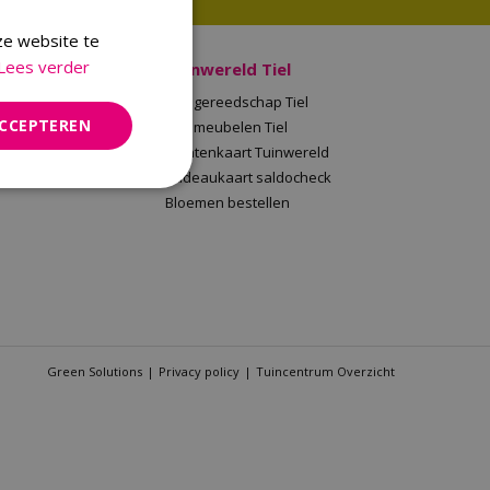
ze website te
Lees verder
 Malden
Tuinwereld Tiel
en
Tuingereedschap Tiel
ACCEPTEREN
Tuinwereld
Tuinmeubelen Tiel
saldocheck
Klantenkaart Tuinwereld
llen
Cadeaukaart saldocheck
Bloemen bestellen
Green Solutions
Privacy policy
Tuincentrum Overzicht