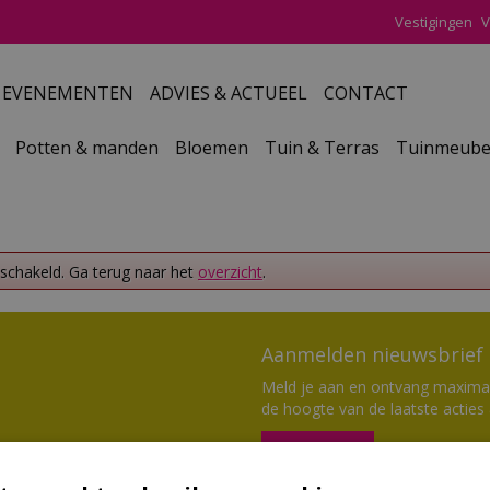
Vestigingen
V
EVENEMENTEN
ADVIES & ACTUEEL
CONTACT
Potten & manden
Bloemen
Tuin & Terras
Tuinmeube
eschakeld. Ga terug naar het
overzicht
.
Aanmelden nieuwsbrief
Meld je aan en ontvang maximaal
de hoogte van de laatste acties
Aanmelden