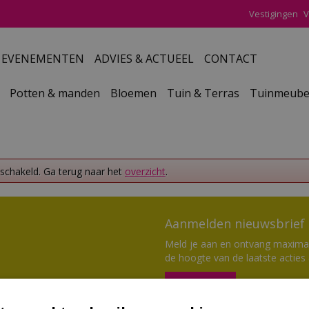
Vestigingen
V
EVENEMENTEN
ADVIES & ACTUEEL
CONTACT
Potten & manden
Bloemen
Tuin & Terras
Tuinmeube
eschakeld. Ga terug naar het
overzicht
.
Aanmelden nieuwsbrief
Meld je aan en ontvang maximaal
de hoogte van de laatste acties
Aanmelden