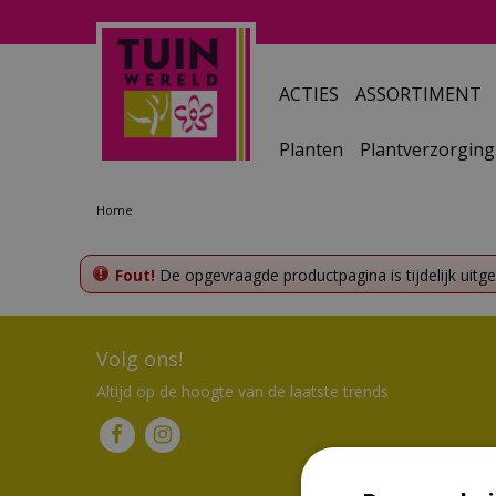
Ga
naar
content
ACTIES
ASSORTIMENT
Planten
Plantverzorging
Home
Fout!
De opgevraagde productpagina is tijdelijk uitg
Volg ons!
Altijd op de hoogte van de laatste trends