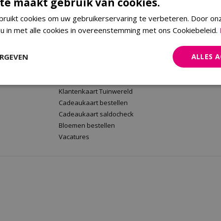
te maakt gebruik van cookies.
ruikt cookies om uw gebruikerservaring te verbeteren. Door on
 u in met alle cookies in overeenstemming met ons Cookiebeleid.
rt
Tuinwereld Wijchen
Tuinwereld
Tuinwereld Wijchen
Planten Mald
ERGEVEN
ALLES 
Barbecues kopen
Klantenkaart 
Plantenwinkel
Cadeaukaart 
Tuinmeubelen Wijchen
Bloemen beste
Klantenkaart Tuinwereld
Cadeaukaart bestellen
Cadeaukaart saldocheck
Bloemen bestellen
Vacatures