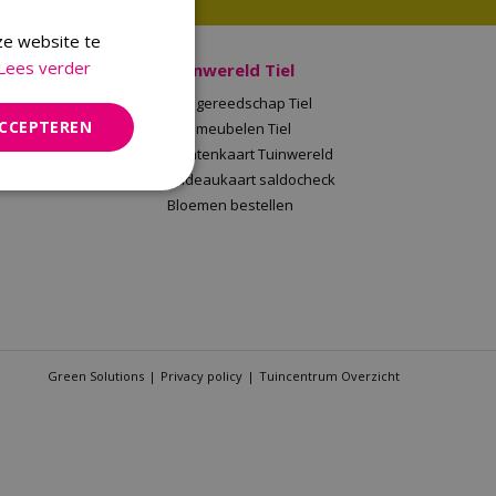
ze website te
Lees verder
 Malden
Tuinwereld Tiel
en
Tuingereedschap Tiel
ACCEPTEREN
Tuinwereld
Tuinmeubelen Tiel
saldocheck
Klantenkaart Tuinwereld
llen
Cadeaukaart saldocheck
Bloemen bestellen
Green Solutions
Privacy policy
Tuincentrum Overzicht