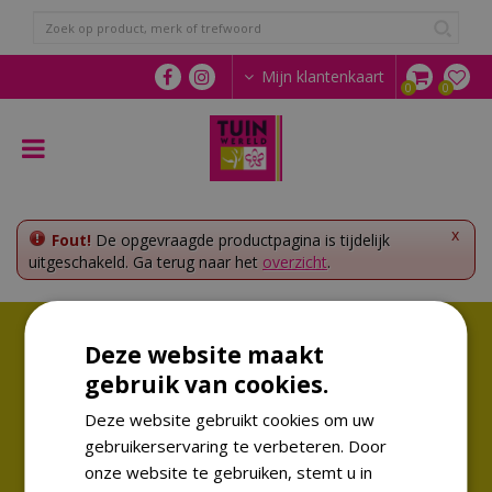
G
a
n
a
Mijn klantenkaart
a
r
c
o
n
t
e
x
Fout!
De opgevraagde productpagina is tijdelijk
n
uitgeschakeld. Ga terug naar het
overzicht
.
t
Volg ons!
Deze website maakt
Altijd op de hoogte van de laatste trends
gebruik van cookies.
Deze website gebruikt cookies om uw
gebruikerservaring te verbeteren. Door
onze website te gebruiken, stemt u in