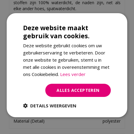
stoffen zijn 100% waterdicht, de naden zijn, net als
elke ander hoes, spatwaterdicht.
Producteigenschappen
Deze website maakt
Flexibel, lichtgewicht en ademend
gebruik van cookies.
Afmeting: 330 x 255 x 70 cm
Materiaal: Ripstop polyester met ademend
Deze website gebruikt cookies om uw
AeroCover membraan
gebruikerservaring te verbeteren. Door
onze website te gebruiken, stemt u in
met alle cookies in overeenstemming met
Specificaties
ons Cookiebeleid.
Lees verder
EAN code
8717591778288
ALLES ACCEPTEREN
Merk
Aerocover
Material
stof
DETAILS WEERGEVEN
Colour Family
grijs
Material (Detail)
polyester