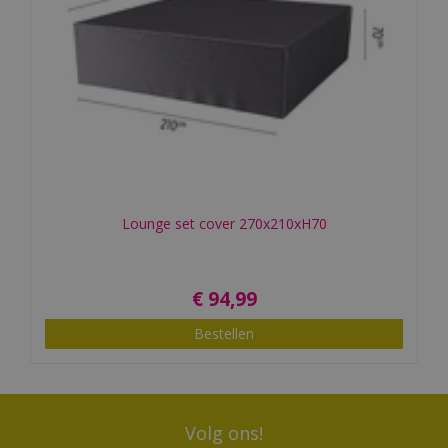
Lounge set cover 270x210xH70
€
94
,
99
Bestellen
Volg ons!