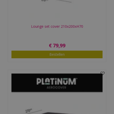
Lounge set cover 210x200xH70
€
79
,
99
Bestellen