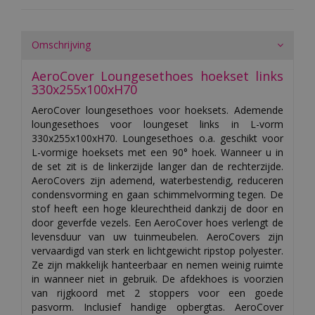
Omschrijving
AeroCover Loungesethoes hoekset links
330x255x100xH70
AeroCover loungesethoes voor hoeksets. Ademende
loungesethoes voor loungeset links in L-vorm
330x255x100xH70. Loungesethoes o.a. geschikt voor
L-vormige hoeksets met een 90° hoek. Wanneer u in
de set zit is de linkerzijde langer dan de rechterzijde.
AeroCovers zijn ademend, waterbestendig, reduceren
condensvorming en gaan schimmelvorming tegen. De
stof heeft een hoge kleurechtheid dankzij de door en
door geverfde vezels. Een AeroCover hoes verlengt de
levensduur van uw tuinmeubelen. AeroCovers zijn
vervaardigd van sterk en lichtgewicht ripstop polyester.
Ze zijn makkelijk hanteerbaar en nemen weinig ruimte
in wanneer niet in gebruik. De afdekhoes is voorzien
van rijgkoord met 2 stoppers voor een goede
pasvorm. Inclusief handige opbergtas. AeroCover