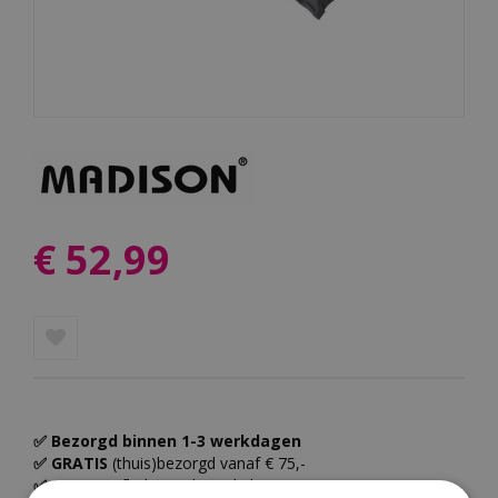
€
52
,
99
✅ Bezorgd binnen 1-3 werkdagen
✅ GRATIS
(thuis)bezorgd vanaf € 75,-
✅ GRATIS
afhalen in de winkel