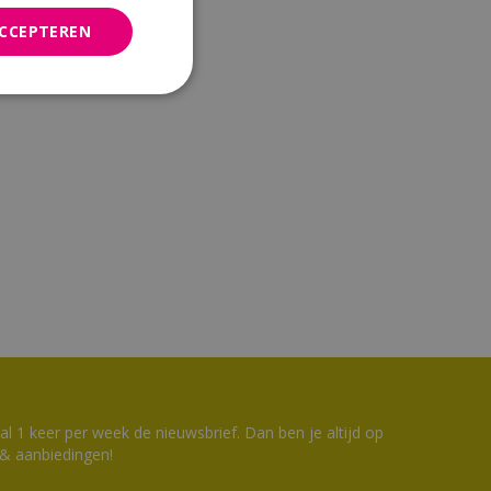
ACCEPTEREN
 1 keer per week de nieuwsbrief. Dan ben je altijd op
 & aanbiedingen!