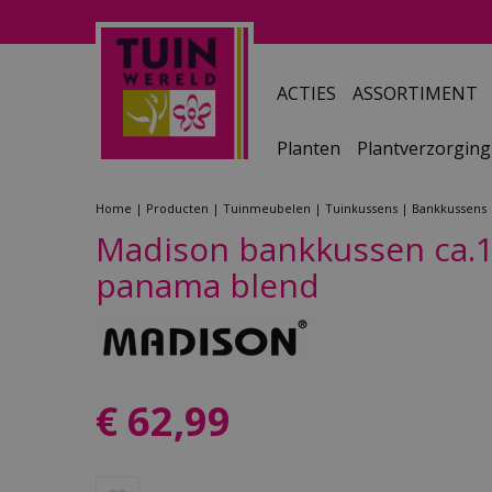
Ga
naar
content
ACTIES
ASSORTIMENT
Planten
Plantverzorging
Home
Producten
Tuinmeubelen
Tuinkussens
Bankkussens
Madison bankkussen ca.
panama blend
€
62
,
99