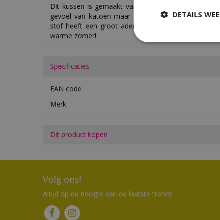
Dit kussen is gemaakt van 50% katoen, 45% polyest
DETAILS WE
gevoel van katoen maar is veel sterker dankzij de
stof heeft een groot ademend vermogen en is war
warme zomer!
Specificaties
EAN code
Merk
Dit product kopen
Volg ons!
Altijd op de hoogte van de laatste trends