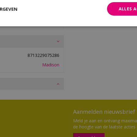
er en 5% fiber, dit geeft het
ERGEVEN
ALLES 
 toevoeging van polyester. De
mtewerend, perfect voor een
8713229075286
Madison
Aanmelden nieuwsbrief
Meld je aan en ontvang maximaal
de hoogte van de laatste acties