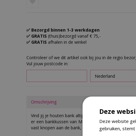
✅ Bezorgd binnen 1-3 werkdagen
✅ GRATIS
(thuis)bezorgd vanaf € 75,-
✅ GRATIS
afhalen in de winkel
Controleer of we dit artikel ook bij jou in de regio bezo
Vul jouw postcode in:
Omschrijving
Deze websi
Vind jij je houten bank altijd te hard zitten? Dit kun 
Deze website geb
er een bankkussen van Madison op te leggen. Dankzi
vast knopen aan de bank, zo blijft het kussen goed op
gebruiken, stemt