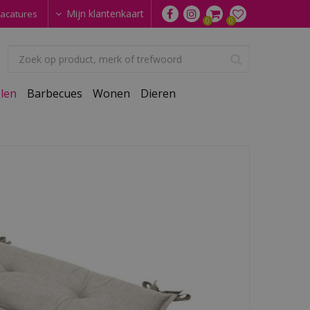
Mijn klantenkaart
acatures
len
Barbecues
Wonen
Dieren