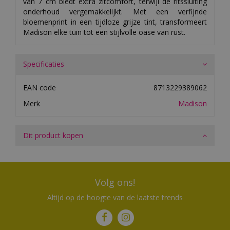
van 7 cm biedt extra zitcomfort, terwijl de ritssluiting
onderhoud vergemakkelijkt. Met een verfijnde
bloemenprint in een tijdloze grijze tint, transformeert
Madison elke tuin tot een stijlvolle oase van rust.
Specificaties
EAN code
8713229389062
Merk
Madison
Dit product kopen
Volg ons!
Altijd op de hoogte van de laatste trends