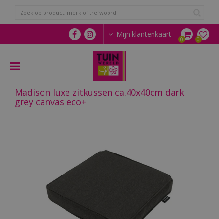
G
a
n
a
Mijn klantenkaart
a
r
c
o
n
Madison luxe zitkussen ca.40x40cm dark
t
grey canvas eco+
e
n
t