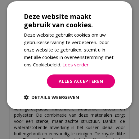
Controleer of we dit artikel ook bij jou in de regio bezorgen.
Deze website maakt
Vul jouw postcode in:
gebruik van cookies.
Deze website gebruikt cookies om uw
gebruikerservaring te verbeteren. Door
onze website te gebruiken, stemt u in
met alle cookies in overeenstemming met
ons Cookiebeleid.
Lees verder
Omschrijving
ALLES ACCEPTEREN
Ervaar ultiem comfort en stijlvolle elegantie met het
zitkussen van Madison, een perfecte aanvulling voor
elke buitenruimte. Dit luxe kussen, onderdeel van de
DETAILS WEERGEVEN
Madison Eco-Line, is vervaardigd uit een duurzame mix
van gerecyclede materialen, waaronder katoen en
polyester. De combinatie van deze materialen zorgt
voor een sterke, maar zachte structuur. Dankzij de
waterafstotende afwerking is het kussen ideaal voor
buitengebruik en eenvoudig te reinigen. De royale dikte