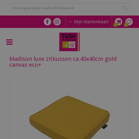
G
a
n
a
Mijn klantenkaart
a
r
c
o
n
Madison luxe zitkussen ca.40x40cm gold
t
canvas eco+
e
n
t