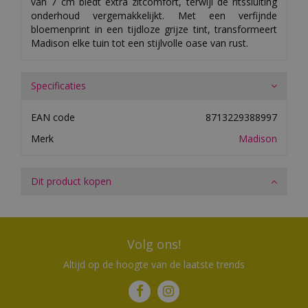
van 7 cm biedt extra zitcomfort, terwijl de ritssluiting
onderhoud vergemakkelijkt. Met een verfijnde
bloemenprint in een tijdloze grijze tint, transformeert
Madison elke tuin tot een stijlvolle oase van rust.
Specificaties
EAN code
8713229388997
Merk
Madison
Dit product kopen
Volg ons!
Altijd op de hoogte van de laatste trends