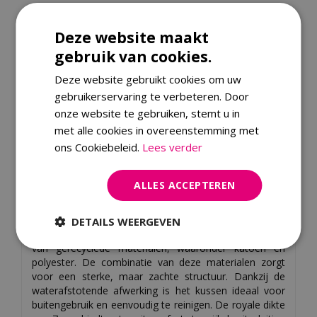
Controleer of we dit artikel ook bij jou in de regio bezorgen.
Deze website maakt
Vul jouw postcode in:
gebruik van cookies.
Deze website gebruikt cookies om uw
gebruikerservaring te verbeteren. Door
onze website te gebruiken, stemt u in
met alle cookies in overeenstemming met
ons Cookiebeleid.
Lees verder
Omschrijving
ALLES ACCEPTEREN
Ervaar ultiem comfort en stijlvolle elegantie met het
zitkussen van Madison, een perfecte aanvulling voor
elke buitenruimte. Dit luxe kussen, onderdeel van de
DETAILS WEERGEVEN
Madison Eco-Line, is vervaardigd uit een duurzame mix
van gerecyclede materialen, waaronder katoen en
polyester. De combinatie van deze materialen zorgt
voor een sterke, maar zachte structuur. Dankzij de
waterafstotende afwerking is het kussen ideaal voor
buitengebruik en eenvoudig te reinigen. De royale dikte