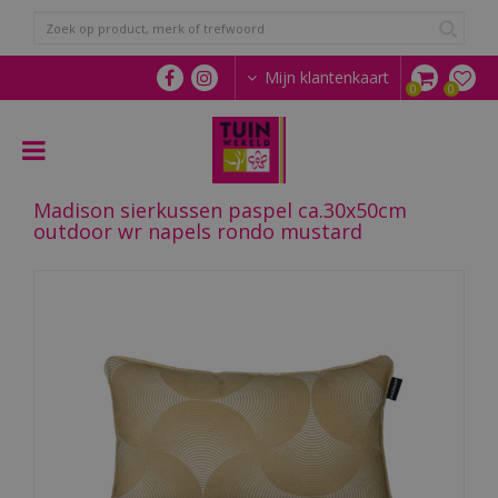
G
a
n
a
Mijn klantenkaart
a
r
c
o
n
Madison sierkussen paspel ca.30x50cm
t
outdoor wr napels rondo mustard
e
n
t