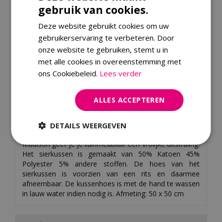
gebruik van cookies.
Controleer of we dit artikel ook bij jou in de regio bezorgen.
Deze website gebruikt cookies om uw
Vul jouw postcode in:
gebruikerservaring te verbeteren. Door
onze website te gebruiken, stemt u in
met alle cookies in overeenstemming met
ons Cookiebeleid.
Lees verder
ALLES ACCEPTEREN
Omschrijving
DETAILS WEERGEVEN
Met dit sierkussen met paspel van kwaliteitsmerk
Madison geef je je tuinmeubilair een vrolijke uitstraling.
Het sierkussen is gemaakt van 50% Katoen 45%
Polyester 5% andere stoffen. De hoes van het
sierkussen is voorzien van een rits en daarmee
afneembaar. De kussenhoes is met de hand te wassen
in lauw water indien nodig is. Afmeting: 50 x 50 cm