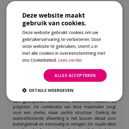
Controleer of we dit artikel ook bij jou in de regio bezorgen.
Deze website maakt
Vul jouw postcode in:
gebruik van cookies.
Deze website gebruikt cookies om uw
gebruikerservaring te verbeteren. Door
onze website te gebruiken, stemt u in
met alle cookies in overeenstemming met
ons Cookiebeleid.
Lees verder
Omschrijving
ALLES ACCEPTEREN
Ervaar ultiem comfort en stijlvolle elegantie met het
zitkussen van Madison, een perfecte aanvulling voor
elke buitenruimte. Dit luxe kussen, onderdeel van de
DETAILS WEERGEVEN
Madison Eco-Line, is vervaardigd uit een duurzame mix
van gerecyclede materialen, waaronder katoen en
polyester. De combinatie van deze materialen zorgt
voor een sterke, maar zachte structuur. Dankzij de
waterafstotende afwerking is het kussen ideaal voor
buitengebruik en eenvoudig te reinigen. De royale dikte