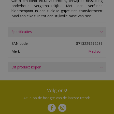
van 4 cm biedt extra zitcomfort, terwijl de ritssluiting
onderhoud vergemakkelijkt. Met een verfijnde
bloemenprint in een tijdloze grijze tint, transformeert
Madison elke tuin tot een stijlvolle oase van rust.
Specificaties
EAN code
8713229292539
Merk
Madison
Dit product kopen
Volg ons!
Altijd op de hoogte van de laatste trends